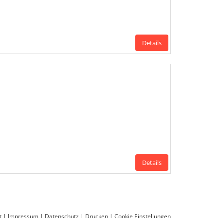
Details
Details
t
|
Impressum
|
Datenschutz
|
Drucken
|
Cookie Einstellungen