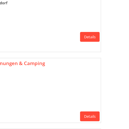
zdorf
Details
hnungen & Camping
Details