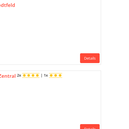
dtfeld
Details
Zentral
2x
|
1x