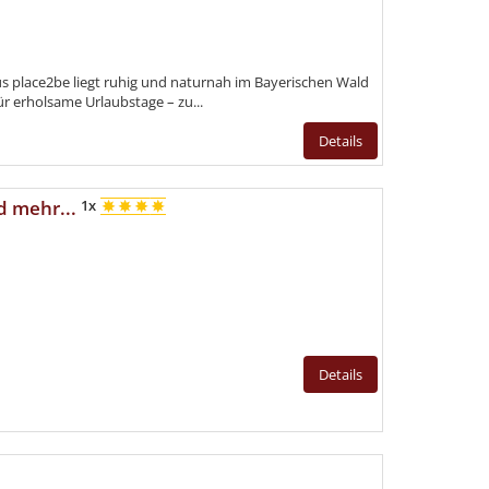
aus place2be liegt ruhig und naturnah im Bayerischen Wald
r erholsame Urlaubstage – zu...
Details
d mehr...
1x
Details