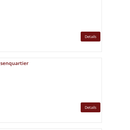
Details
esenquartier
Details