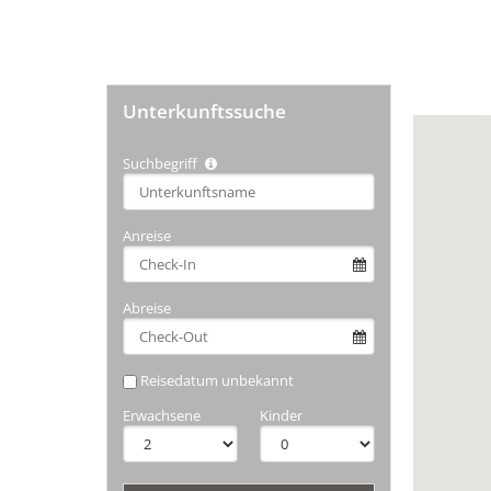
Unterkunftssuche
Suchbegriff
Type 2 or
more
characters
Anreise
for
results.
Abreise
Reisedatum unbekannt
Erwachsene
Kinder