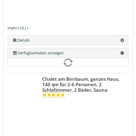
mehr (19 ) »
mehr (19 ) »
mehr (19 ) »
mehr (19 ) »
mehr (19 ) »
mehr (19 ) »
mehr (19 ) »
mehr (19 ) »
mehr (19 ) »
mehr (19 ) »
mehr (19 ) »
mehr (19 ) »
mehr (19 ) »
mehr (19 ) »
mehr (19 ) »
mehr (19 ) »
Details
Verfügbarkeiten anzeigen
Chalet am Birnbaum, ganzes Haus,
140 qm für 2-6 Personen, 2
Schlafzimmer, 2 Bäder, Sauna