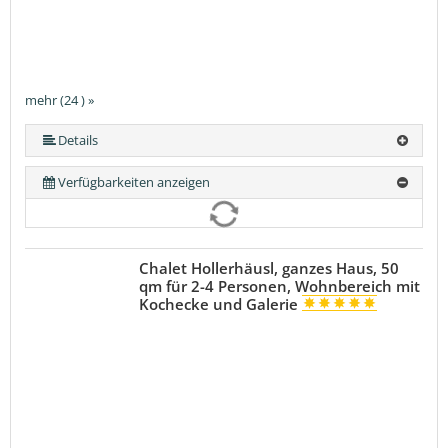
mehr (24 ) »
mehr (24 ) »
mehr (24 ) »
mehr (24 ) »
mehr (24 ) »
mehr (24 ) »
mehr (24 ) »
mehr (24 ) »
mehr (24 ) »
mehr (24 ) »
mehr (24 ) »
mehr (24 ) »
mehr (24 ) »
mehr (24 ) »
mehr (24 ) »
mehr (24 ) »
mehr (24 ) »
mehr (24 ) »
mehr (24 ) »
mehr (24 ) »
mehr (24 ) »
Details
Verfügbarkeiten anzeigen
Chalet Hollerhäusl, ganzes Haus, 50
qm für 2-4 Personen, Wohnbereich mit
Kochecke und Galerie