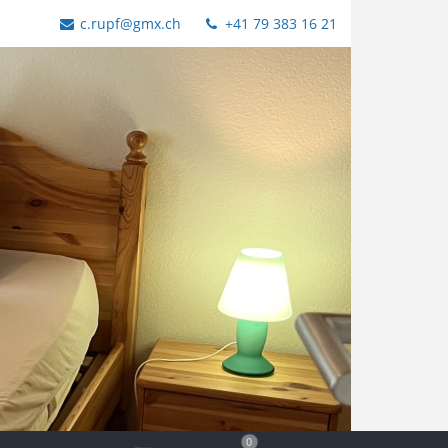
c.rupf@gmx.ch
+41 79 383 16 21
0