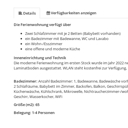
Verfügbarkeiten anzeigen
Details
Die Ferienwohnung verfügt über
Zwei Schlafzimmer mit je 2 Betten (Babybett vorhanden)
ein Badezimmer mit Badewanne, WC und Lavabo
ein Wohn-/Esszimmer
eine offene und moderne Küche
Inneneinrichtung und Technik
Die moderne Ferienwohnung im ersten Stock wurde im Jahr 2022 ne
Laminatboden ausgestattet. WLAN steht kostenfrei zur Verfügung, 
Badezimmer:
Anzahl Badezimmer: 1, Badewanne, Badewäsche vor
2 Schlafräume, Babybett im Zimmer, Backofen, Balkon, Geschirrspüle
Küchenwäsche, Kühlschrank, Mikrowelle, Nichtraucherzimmer-/wohn
Geschirr, Wasserkocher, WiFi
Größe (m2): 65
Belegung: 1-4 Personen