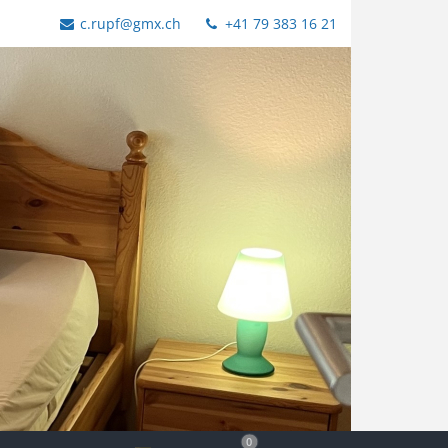
c.rupf@gmx.ch
+41 79 383 16 21
0