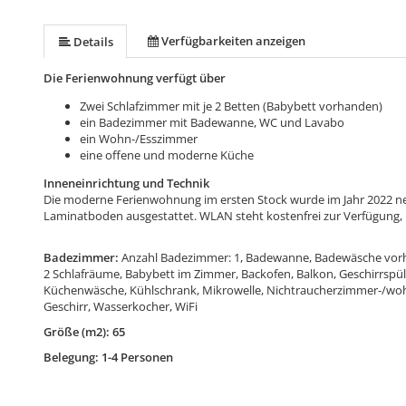
Verfügbarkeiten anzeigen
Details
Die Ferienwohnung verfügt über
Zwei Schlafzimmer mit je 2 Betten (Babybett vorhanden)
ein Badezimmer mit Badewanne, WC und Lavabo
ein Wohn-/Esszimmer
eine offene und moderne Küche
Inneneinrichtung und Technik
Die moderne Ferienwohnung im ersten Stock wurde im Jahr 2022 ne
Laminatboden ausgestattet. WLAN steht kostenfrei zur Verfügung, 
Badezimmer:
Anzahl Badezimmer: 1, Badewanne, Badewäsche vor
2 Schlafräume, Babybett im Zimmer, Backofen, Balkon, Geschirrspüle
Küchenwäsche, Kühlschrank, Mikrowelle, Nichtraucherzimmer-/wohn
Geschirr, Wasserkocher, WiFi
Größe (m2): 65
Belegung: 1-4 Personen