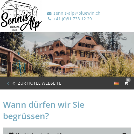
sennis-alp@bluewin.ch
+41 (0)81 733 12 29
0
ZUR HOTEL WEBSEITE
Wann dürfen wir Sie
begrüssen?