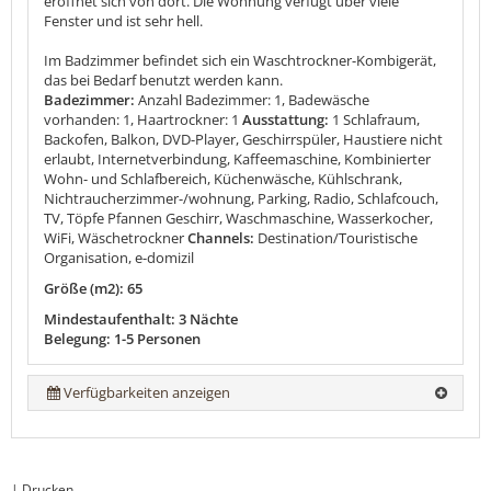
eröffnet sich von dort. Die Wohnung verfügt über viele
Fenster und ist sehr hell.
Im Badzimmer befindet sich ein Waschtrockner-Kombigerät,
das bei Bedarf benutzt werden kann.
Badezimmer:
Anzahl Badezimmer: 1, Badewäsche
vorhanden: 1, Haartrockner: 1
Ausstattung:
1 Schlafraum,
Backofen, Balkon, DVD-Player, Geschirrspüler, Haustiere nicht
erlaubt, Internetverbindung, Kaffeemaschine, Kombinierter
Wohn- und Schlafbereich, Küchenwäsche, Kühlschrank,
Nichtraucherzimmer-/wohnung, Parking, Radio, Schlafcouch,
TV, Töpfe Pfannen Geschirr, Waschmaschine, Wasserkocher,
WiFi, Wäschetrockner
Channels:
Destination/Touristische
Organisation, e-domizil
Größe (m2): 65
Mindestaufenthalt: 3 Nächte
Belegung: 1-5 Personen
Verfügbarkeiten anzeigen
|
Drucken