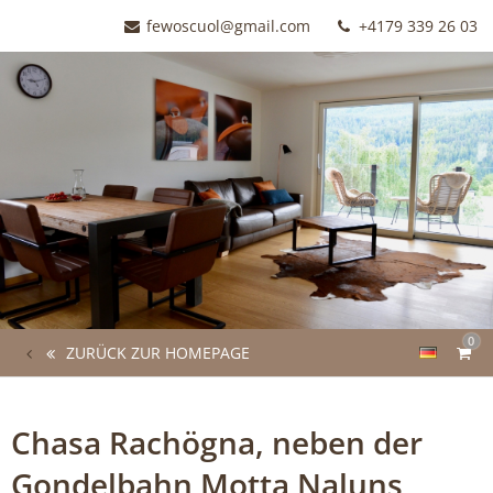
fewoscuol@gmail.com
+4179 339 26 03
0
ZURÜCK ZUR HOMEPAGE
Chasa Rachögna, neben der
Gondelbahn Motta Naluns