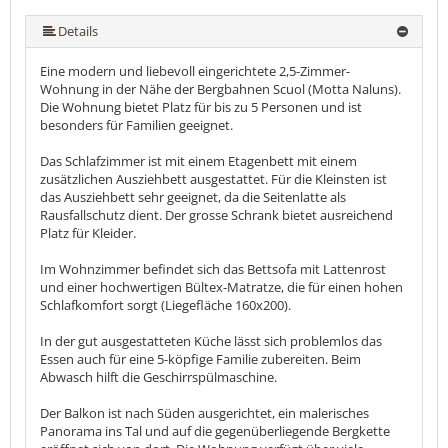
mehr (18 ) »
mehr (18 ) »
mehr (18 ) »
mehr (18 ) »
mehr (18 ) »
mehr (18 ) »
mehr (18 ) »
mehr (18 ) »
mehr (18 ) »
mehr (18 ) »
mehr (18 ) »
mehr (18 ) »
mehr (18 ) »
mehr (18 ) »
Details
Eine modern und liebevoll eingerichtete 2,5-Zimmer-
Wohnung in der Nähe der Bergbahnen Scuol (Motta Naluns).
Die Wohnung bietet Platz für bis zu 5 Personen und ist
besonders für Familien geeignet.
Das Schlafzimmer ist mit einem Etagenbett mit einem
zusätzlichen Ausziehbett ausgestattet. Für die Kleinsten ist
das Ausziehbett sehr geeignet, da die Seitenlatte als
Rausfallschutz dient. Der grosse Schrank bietet ausreichend
Platz für Kleider.
Im Wohnzimmer befindet sich das Bettsofa mit Lattenrost
und einer hochwertigen Bültex-Matratze, die für einen hohen
Schlafkomfort sorgt (Liegefläche 160x200).
In der gut ausgestatteten Küche lässt sich problemlos das
Essen auch für eine 5-köpfige Familie zubereiten. Beim
Abwasch hilft die Geschirrspülmaschine.
Der Balkon ist nach Süden ausgerichtet, ein malerisches
Panorama ins Tal und auf die gegenüberliegende Bergkette