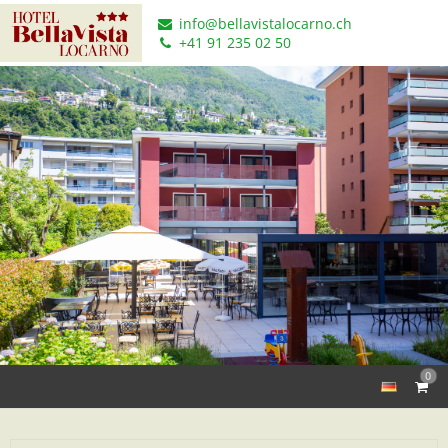
info@bellavistalocarno.ch
+41 91 235 02 50
0