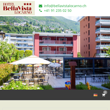
info@bellavistalocarno.ch
+41 91 235 02 50
0