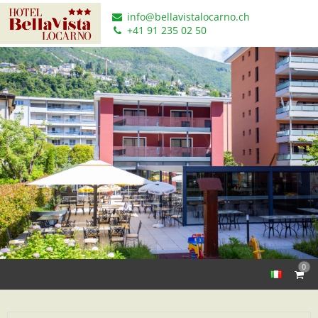
info@bellavistalocarno.ch
+41 91 235 02 50
0