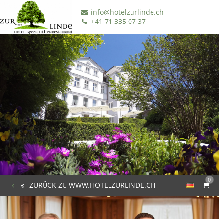
info@hotelzurlinde.ch
+41 71 335 07 37
0
ZURÜCK ZU WWW.HOTELZURLINDE.CH