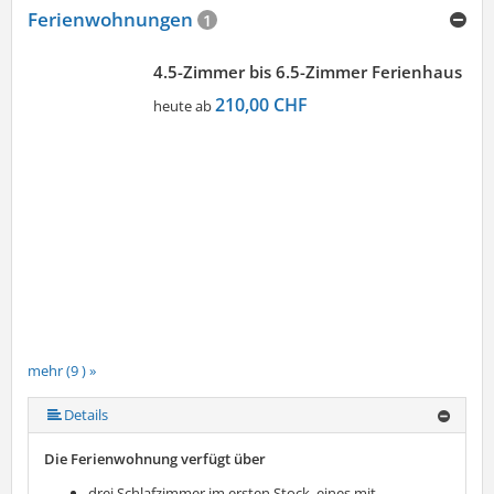
Ferienwohnungen
1
4.5-Zimmer bis 6.5-Zimmer Ferienhaus
210,00 CHF
heute ab
mehr (9 ) »
mehr (9 ) »
mehr (9 ) »
mehr (9 ) »
mehr (9 ) »
mehr (9 ) »
Details
Die Ferienwohnung verfügt über
drei Schlafzimmer im ersten Stock, eines mit