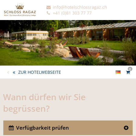
info@hotelschlossragaz.ch
+41 (0)81 303 77 77
0
ZUR HOTELWEBSEITE
Wann dürfen wir Sie
begrüssen?
Verfügbarkeit prüfen