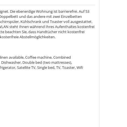
ignet. Die ebenerdige Wohnung ist barrierefrei. Auf 53
Doppelbett und das andere mit zwei Einzelbetten
hirrspüler, Kühlschrank und Toaster voll ausgestattet.
AN steht Ihnen während Ihres Aufenthaltes kostenfrei
tte beachten Sie, dass Handtücher nicht kostenfrei
kostenfreie Abstellmöglichkeiten.
linen available, Coffee machine, Combined
e, Dishwasher, Double bed (two mattresses),
rator, Satellite TV, Single bed, TV, Toaster, Wifi