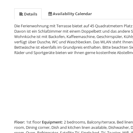
Availability Calendar
Details
Die Ferienwohnung mit Terrasse bietet auf 45 Quadratmetern Platz f
Davon ist ein Schlafzimmer mit einem Doppelbett und das andere Sc
Wohnküche ist mit Backofen, Kaffeemaschine, Geschirrspüler, Kühl
verfügt über Dusche, WC und Waschbecken. Das WLAN steht Ihnen w
Bettwäsche ist ebenfalls im Grundpreis enthalten. Bitte beachten S
Räder und Sportgeräte bieten wir Ihnen gerne kostenfreie Abstellmö
Floor:
1st floor
Equipment:
2 bedrooms, Balcony/terrace, Bed linen
room, Dining corner, Dish and kitchen linen available, Dishwasher,
room, Oven, Refrigerator, Satellite TV, Single bed, TV, Toaster, Wif