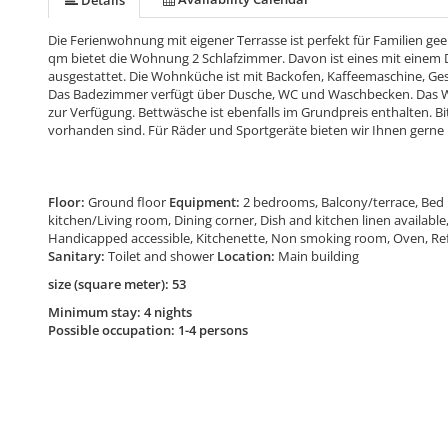
Details
Die Ferienwohnung mit eigener Terrasse ist perfekt für Familien gee
qm bietet die Wohnung 2 Schlafzimmer. Davon ist eines mit einem 
ausgestattet. Die Wohnküche ist mit Backofen, Kaffeemaschine, Gesc
Das Badezimmer verfügt über Dusche, WC und Waschbecken. Das WL
zur Verfügung. Bettwäsche ist ebenfalls im Grundpreis enthalten. Bi
vorhanden sind. Für Räder und Sportgeräte bieten wir Ihnen gerne 
Floor:
Ground floor
Equipment:
2 bedrooms, Balcony/terrace, Bed 
kitchen/Living room, Dining corner, Dish and kitchen linen availabl
Handicapped accessible, Kitchenette, Non smoking room, Oven, Refrige
Sanitary:
Toilet and shower
Location:
Main building
size (square meter): 53
Minimum stay: 4 nights
Possible occupation: 1-4 persons