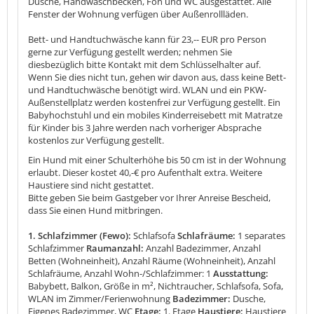
Dusche, Handwaschbecken, Fön und WC ausgestattet. Alle
Fenster der Wohnung verfügen über Außenrollläden.
Bett- und Handtuchwäsche kann für 23,-- EUR pro Person
gerne zur Verfügung gestellt werden; nehmen Sie
diesbezüglich bitte Kontakt mit dem Schlüsselhalter auf.
Wenn Sie dies nicht tun, gehen wir davon aus, dass keine Bett-
und Handtuchwäsche benötigt wird. WLAN und ein PKW-
Außenstellplatz werden kostenfrei zur Verfügung gestellt. Ein
Babyhochstuhl und ein mobiles Kinderreisebett mit Matratze
für Kinder bis 3 Jahre werden nach vorheriger Absprache
kostenlos zur Verfügung gestellt.
Ein Hund mit einer Schulterhöhe bis 50 cm ist in der Wohnung
erlaubt. Dieser kostet 40,-€ pro Aufenthalt extra. Weitere
Haustiere sind nicht gestattet.
Bitte geben Sie beim Gastgeber vor Ihrer Anreise Bescheid,
dass Sie einen Hund mitbringen.
1. Schlafzimmer (Fewo):
Schlafsofa
Schlafräume:
1 separates
Schlafzimmer
Raumanzahl:
Anzahl Badezimmer, Anzahl
Betten (Wohneinheit), Anzahl Räume (Wohneinheit), Anzahl
Schlafräume, Anzahl Wohn-/Schlafzimmer: 1
Ausstattung:
Babybett, Balkon, Größe in m², Nichtraucher, Schlafsofa, Sofa,
WLAN im Zimmer/Ferienwohnung
Badezimmer:
Dusche,
Eigenes Badezimmer, WC
Etage:
1. Etage
Haustiere:
Haustiere