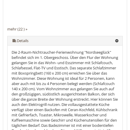
mehr (22 ) »
mehr (22 ) »
mehr (22 ) »
mehr (22 ) »
mehr (22 ) »
mehr (22 ) »
mehr (22 ) »
mehr (22 ) »
mehr (22 ) »
mehr (22 ) »
mehr (22 ) »
mehr (22 ) »
mehr (22 ) »
mehr (22 ) »
mehr (22 ) »
mehr (22 ) »
mehr (22 ) »
mehr (22 ) »
mehr (22 ) »
Details
Die 2-Raum-Nichtraucher-Ferienwohnung "Nordseeglück"
befindet sich im 1. Obergeschoss. Über den Flur der Wohnung
gelangen Sie in das Wohn- und Esszimmer mit Schlafcouch,
Schlafsessel, Flat-TV und Esstisch. Das separate Schlafzimmer
mit Boxspringbett (160 x 200 cm) erreichen Sie über das
Wohnzimmer. Diese Wohnung ist ideal für 2 Personen, kann
aber auch mit bis zu 4 Personen belegt werden (Schlafcouch
140 x 200 cm). Vom Wohnzimmer aus gelangen Sie auch auf
den großzügigen, südöstlich ausgerichteten Balkon, der sich
über die ganze Breite der Wohnung erstreckt. Hier können Sie
auch den Elektrogrill nutzen. Die vollausgestattete Küche
verfügt über einen Backofen mit Ceran-Kochfeld, Kühlschrank
mit Gefrierfach, Toaster, Mikrowelle, Wasserkocher und
Kaffeemaschine sowie Geschirr und Küchenutensilien für den
täglichen Bedarf. Das Badezimmer ist mit einer bodentiefen