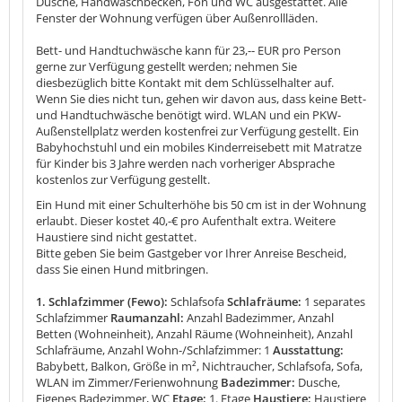
Dusche, Handwaschbecken, Fön und WC ausgestattet. Alle
Fenster der Wohnung verfügen über Außenrollläden.
Bett- und Handtuchwäsche kann für 23,-- EUR pro Person
gerne zur Verfügung gestellt werden; nehmen Sie
diesbezüglich bitte Kontakt mit dem Schlüsselhalter auf.
Wenn Sie dies nicht tun, gehen wir davon aus, dass keine Bett-
und Handtuchwäsche benötigt wird. WLAN und ein PKW-
Außenstellplatz werden kostenfrei zur Verfügung gestellt. Ein
Babyhochstuhl und ein mobiles Kinderreisebett mit Matratze
für Kinder bis 3 Jahre werden nach vorheriger Absprache
kostenlos zur Verfügung gestellt.
Ein Hund mit einer Schulterhöhe bis 50 cm ist in der Wohnung
erlaubt. Dieser kostet 40,-€ pro Aufenthalt extra. Weitere
Haustiere sind nicht gestattet.
Bitte geben Sie beim Gastgeber vor Ihrer Anreise Bescheid,
dass Sie einen Hund mitbringen.
1. Schlafzimmer (Fewo):
Schlafsofa
Schlafräume:
1 separates
Schlafzimmer
Raumanzahl:
Anzahl Badezimmer, Anzahl
Betten (Wohneinheit), Anzahl Räume (Wohneinheit), Anzahl
Schlafräume, Anzahl Wohn-/Schlafzimmer: 1
Ausstattung:
Babybett, Balkon, Größe in m², Nichtraucher, Schlafsofa, Sofa,
WLAN im Zimmer/Ferienwohnung
Badezimmer:
Dusche,
Eigenes Badezimmer, WC
Etage:
1. Etage
Haustiere:
Haustiere