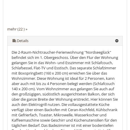
mehr (22 ) »
mehr (22 ) »
mehr (22 ) »
mehr (22 ) »
mehr (22 ) »
mehr (22 ) »
mehr (22 ) »
mehr (22 ) »
mehr (22 ) »
mehr (22 ) »
mehr (22 ) »
mehr (22 ) »
mehr (22 ) »
mehr (22 ) »
mehr (22 ) »
mehr (22 ) »
mehr (22 ) »
mehr (22 ) »
mehr (22 ) »
Details
Die 2-Raum-Nichtraucher-Ferienwohnung "Nordseeglück"
befindet sich im 1. Obergeschoss. Über den Flur der Wohnung
gelangen Sie in das Wohn- und Esszimmer mit Schlafcouch,
Schlafsessel, Flat-TV und Esstisch. Das separate Schlafzimmer
mit Boxspringbett (160 x 200 cm) erreichen Sie über das
Wohnzimmer. Diese Wohnung ist ideal für 2 Personen, kann
aber auch mit bis zu 4 Personen belegt werden (Schlafcouch
140 x 200 cm). Vom Wohnzimmer aus gelangen Sie auch auf
den großzügigen, südöstlich ausgerichteten Balkon, der sich
über die ganze Breite der Wohnung erstreckt. Hier können Sie
auch den Elektrogrill nutzen. Die vollausgestattete Küche
verfügt über einen Backofen mit Ceran-Kochfeld, Kühlschrank
mit Gefrierfach, Toaster, Mikrowelle, Wasserkocher und
Kaffeemaschine sowie Geschirr und Küchenutensilien für den
täglichen Bedarf. Das Badezimmer ist mit einer bodentiefen