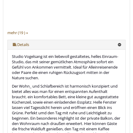
mehr (19 ) »
mehr (19 ) »
mehr (19 ) »
mehr (19 ) »
mehr (19 ) »
mehr (19 ) »
mehr (19 ) »
mehr (19 ) »
mehr (19 ) »
mehr (19 ) »
mehr (19 ) »
mehr (19 ) »
mehr (19 ) »
mehr (19 ) »
mehr (19 ) »
mehr (19 ) »
Details
Studio Vogelsang ist ein liebevoll gestaltetes, helles Einraum-
Studio, das mit seiner gemütlichen Atmosphäre sofort ein
Gefühl von Ankommen vermittelt. Ideal für Alleinreisenende
oder Paare die einen ruhigen Rückzugsort mitten in der
Nature suchen.
Der Wohn_ und Schlafbereich ist harmonisch konzipiert und
bietet alles was man für einen entspannten Aufenthalt
braucht. ein komfortables Bett, eine kleine gut ausgestattete
Küchenzeil, sowie einen einladenden Essplatz. Helle Fenster
lassen viel Tagesslicht herein und eröffnen einen Blick ins
Grüne. Perfekt umd den Tag mit ruhe und Leichtigkeit zu
beginnen. Ein besonderes Highlight ist der private Balkon, der
den Wohnraum nach draußen erweitert. Hier können Gäste
die frische Waldluft genießen, den Tag mit einem Kaffee