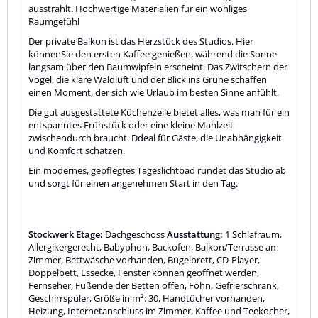
ausstrahlt. Hochwertige Materialien für ein wohliges
Raumgefühl
Der private Balkon ist das Herzstück des Studios. Hier
könnenSie den ersten Kaffee genießen, während die Sonne
langsam über den Baumwipfeln erscheint. Das Zwitschern der
Vögel, die klare Waldluft und der Blick ins Grüne schaffen
einen Moment, der sich wie Urlaub im besten Sinne anfühlt.
Die gut ausgestattete Küchenzeile bietet alles, was man für ein
entspanntes Frühstück oder eine kleine Mahlzeit
zwischendurch braucht. Ddeal für Gäste, die Unabhängigkeit
und Komfort schätzen.
Ein modernes, gepflegtes Tageslichtbad rundet das Studio ab
und sorgt für einen angenehmen Start in den Tag.
Stockwerk Etage:
Dachgeschoss
Ausstattung:
1 Schlafraum,
Allergikergerecht, Babyphon, Backofen, Balkon/Terrasse am
Zimmer, Bettwäsche vorhanden, Bügelbrett, CD-Player,
Doppelbett, Essecke, Fenster können geöffnet werden,
Fernseher, Fußende der Betten offen, Föhn, Gefrierschrank,
Geschirrspüler, Größe in m²: 30, Handtücher vorhanden,
Heizung, Internetanschluss im Zimmer, Kaffee und Teekocher,