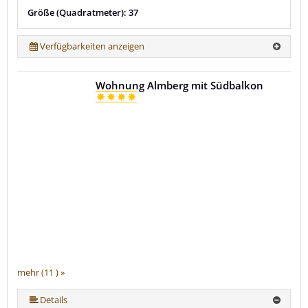
Größe (Quadratmeter): 37
Verfügbarkeiten anzeigen
Wohnung Almberg mit Südbalkon
mehr (11 ) »
mehr (11 ) »
mehr (11 ) »
mehr (11 ) »
mehr (11 ) »
mehr (11 ) »
mehr (11 ) »
mehr (11 ) »
Details