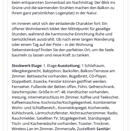
beim entspannten Sonnenbad am Nachmittag. Der Blick ins
Grüne und die wärmenden Strahlen machen den Balkon zu
Ihrem ganz persönlichen Logenplatz in der Natur.
Im Inneren setzt sich der einladende Charakter fort: Ein
offener Wohnbereich bildet den Mittelpunkt für gesellige
Stunden, während die harmonische Einrichtung Ruhe und
Gemütlichkeit ausstrahlt. Ob nach einer langen Wanderung
oder einem Tag auf der Piste – in der Wohnung
Siebensteinkopf finden Sie den perfekten Ort, um die Seele
baumeln zu lassen und neue Kraft zu tanken.
Stockwerk Etage:
1. Etage
Ausstattung:
1 Schlafraum,
Allergikergerecht, Babyphon, Backofen, Balkon/Terrasse am
Zimmer, Bettwäsche vorhanden, Bügelbrett, CD-Player,
Doppelbett, Essecke, Fenster können geöffnet werden,
Fernseher, Fußende der Betten offen, Föhn, Gefrierschrank,
Geschirrspüler, Größe in m²: 48, Handtücher vorhanden,
Heizung, Internetanschluss im Zimmer, Kaffee und Teekocher,
Kaffeemaschine, Kochnische/Kochgelegenheit, Kombinierter
Wohn- und Schlafbereich., Kosmetikspiegel, Küchenzeile,
Kühlschrank, Lärmschutzfenster, Nichtraucherzimmer, Radio,
Rauchmelder, Satelliten TV, Sitzgelegenheit, Standspiegel,
Tisch- und Küchenwäsche vorhanden, Toaster, Trockner,
Wireless Lan im Zimmer, Zimmersafe, Zustellbett
Sanitär: