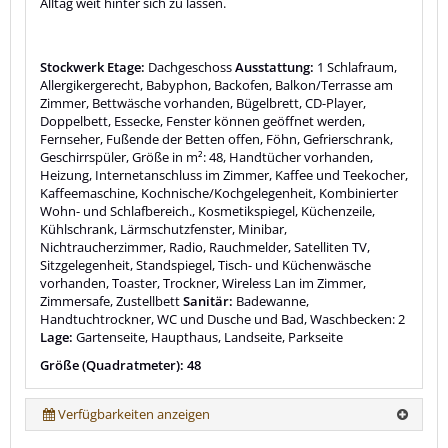
Alltag weit hinter sich zu lassen.
Stockwerk Etage:
Dachgeschoss
Ausstattung:
1 Schlafraum,
Allergikergerecht, Babyphon, Backofen, Balkon/Terrasse am
Zimmer, Bettwäsche vorhanden, Bügelbrett, CD-Player,
Doppelbett, Essecke, Fenster können geöffnet werden,
Fernseher, Fußende der Betten offen, Föhn, Gefrierschrank,
Geschirrspüler, Größe in m²: 48, Handtücher vorhanden,
Heizung, Internetanschluss im Zimmer, Kaffee und Teekocher,
Kaffeemaschine, Kochnische/Kochgelegenheit, Kombinierter
Wohn- und Schlafbereich., Kosmetikspiegel, Küchenzeile,
Kühlschrank, Lärmschutzfenster, Minibar,
Nichtraucherzimmer, Radio, Rauchmelder, Satelliten TV,
Sitzgelegenheit, Standspiegel, Tisch- und Küchenwäsche
vorhanden, Toaster, Trockner, Wireless Lan im Zimmer,
Zimmersafe, Zustellbett
Sanitär:
Badewanne,
Handtuchtrockner, WC und Dusche und Bad, Waschbecken: 2
Lage:
Gartenseite, Haupthaus, Landseite, Parkseite
Größe (Quadratmeter): 48
Verfügbarkeiten anzeigen