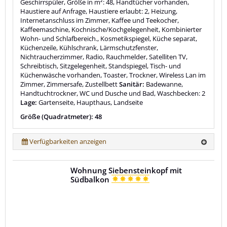
Geschirrspüler, Größe in m²: 48, Handtücher vorhanden,
Haustiere auf Anfrage, Haustiere erlaubt: 2, Heizung,
Internetanschluss im Zimmer, Kaffee und Teekocher,
Kaffeemaschine, Kochnische/Kochgelegenheit, Kombinierter
Wohn- und Schlafbereich., Kosmetikspiegel, Küche separat,
Küchenzeile, Kühlschrank, Lärmschutzfenster,
Nichtraucherzimmer, Radio, Rauchmelder, Satelliten TV,
Schreibtisch, Sitzgelegenheit, Standspiegel, Tisch- und
Küchenwäsche vorhanden, Toaster, Trockner, Wireless Lan im
Zimmer, Zimmersafe, Zustellbett
Sanitär:
Badewanne,
Handtuchtrockner, WC und Dusche und Bad, Waschbecken: 2
Lage:
Gartenseite, Haupthaus, Landseite
Größe (Quadratmeter): 48
Verfügbarkeiten anzeigen
Wohnung Siebensteinkopf mit
Südbalkon