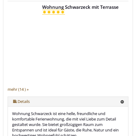
Wohnung Schwarzeck mit Terrasse
mehr (14 ) »
mehr (14 ) »
mehr (14 ) »
mehr (14 ) »
mehr (14 ) »
mehr (14 ) »
mehr (14 ) »
mehr (14 ) »
mehr (14 ) »
mehr (14 ) »
mehr (14 ) »
Details
Wohnung Schwarzeck ist eine helle, freundliche und
komfortable Ferienwohnung, die mit viel Liebe zum Detail
gestaltet wurde. Sie bietet großzügigen Raum zum
Entspannen und ist ideal für Gäste, die Ruhe, Natur und ein
hochwertiges Wohngefühl schätzen.