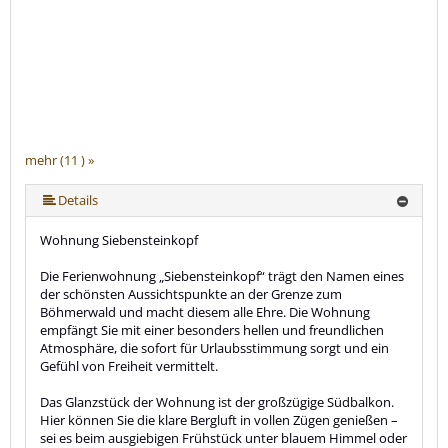
mehr (11 ) »
mehr (11 ) »
mehr (11 ) »
mehr (11 ) »
mehr (11 ) »
mehr (11 ) »
mehr (11 ) »
mehr (11 ) »
Details
Wohnung Siebensteinkopf
Die Ferienwohnung „Siebensteinkopf“ trägt den Namen eines
der schönsten Aussichtspunkte an der Grenze zum
Böhmerwald und macht diesem alle Ehre. Die Wohnung
empfängt Sie mit einer besonders hellen und freundlichen
Atmosphäre, die sofort für Urlaubsstimmung sorgt und ein
Gefühl von Freiheit vermittelt.
Das Glanzstück der Wohnung ist der großzügige Südbalkon.
Hier können Sie die klare Bergluft in vollen Zügen genießen –
sei es beim ausgiebigen Frühstück unter blauem Himmel oder