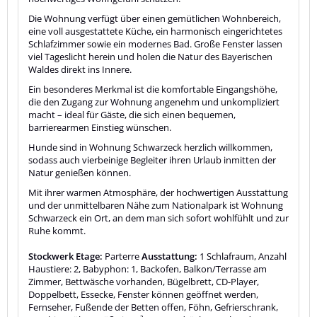
Die Wohnung verfügt über einen gemütlichen Wohnbereich,
eine voll ausgestattete Küche, ein harmonisch eingerichtetes
Schlafzimmer sowie ein modernes Bad. Große Fenster lassen
viel Tageslicht herein und holen die Natur des Bayerischen
Waldes direkt ins Innere.
Ein besonderes Merkmal ist die komfortable Eingangshöhe,
die den Zugang zur Wohnung angenehm und unkompliziert
macht – ideal für Gäste, die sich einen bequemen,
barrierearmen Einstieg wünschen.
Hunde sind in Wohnung Schwarzeck herzlich willkommen,
sodass auch vierbeinige Begleiter ihren Urlaub inmitten der
Natur genießen können.
Mit ihrer warmen Atmosphäre, der hochwertigen Ausstattung
und der unmittelbaren Nähe zum Nationalpark ist Wohnung
Schwarzeck ein Ort, an dem man sich sofort wohlfühlt und zur
Ruhe kommt.
Stockwerk Etage:
Parterre
Ausstattung:
1 Schlafraum, Anzahl
Haustiere: 2, Babyphon: 1, Backofen, Balkon/Terrasse am
Zimmer, Bettwäsche vorhanden, Bügelbrett, CD-Player,
Doppelbett, Essecke, Fenster können geöffnet werden,
Fernseher, Fußende der Betten offen, Föhn, Gefrierschrank,