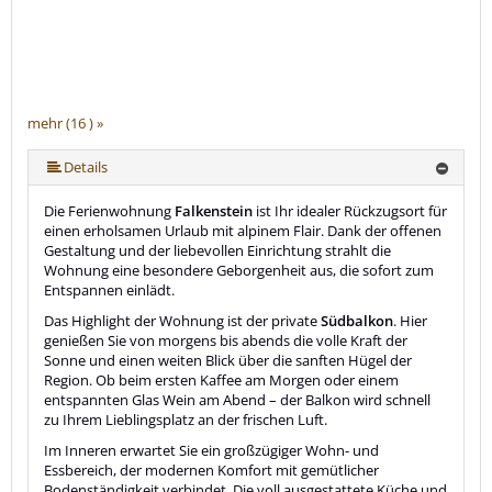
mehr (16 ) »
mehr (16 ) »
mehr (16 ) »
mehr (16 ) »
mehr (16 ) »
mehr (16 ) »
mehr (16 ) »
mehr (16 ) »
mehr (16 ) »
mehr (16 ) »
mehr (16 ) »
mehr (16 ) »
mehr (16 ) »
Details
Die Ferienwohnung
Falkenstein
ist Ihr idealer Rückzugsort für
einen erholsamen Urlaub mit alpinem Flair. Dank der offenen
Gestaltung und der liebevollen Einrichtung strahlt die
Wohnung eine besondere Geborgenheit aus, die sofort zum
Entspannen einlädt.
Das Highlight der Wohnung ist der private
Südbalkon
. Hier
genießen Sie von morgens bis abends die volle Kraft der
Sonne und einen weiten Blick über die sanften Hügel der
Region. Ob beim ersten Kaffee am Morgen oder einem
entspannten Glas Wein am Abend – der Balkon wird schnell
zu Ihrem Lieblingsplatz an der frischen Luft.
Im Inneren erwartet Sie ein großzügiger Wohn- und
Essbereich, der modernen Komfort mit gemütlicher
Bodenständigkeit verbindet. Die voll ausgestattete Küche und