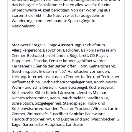
das behagliche Schlafzimmer bieten alles, was Sie für eine
unbeschwerte Auszeit benötigen. Von der Wohnung aus
starten Sie direkt in die Natur, sei es für ausgedehnte
Wanderungen oder entspannte Spaziergänge im
Nationalpark.
Stockwerk Etage:
1. Etage
Ausstattung:
1 Schlafraum,
Allergikergerecht, Babyphon, Backofen, Balkon/Terrasse am
Zimmer, Bettwäsche vorhanden, Bügelbrett, CD-Player,
Doppelbett, Essecke, Fenster können geöffnet werden,
Fernseher, Fußende der Betten offen, Föhn, Gefrierschrank,
Geschirrspüler, Größe in m²: 57, Handtücher vorhanden,
Heizung, Internetanschluss im Zimmer, Kaffee und Teekocher,
Kaffeemaschine, Kochnische/Kochgelegenheit, Kombinierter
Wohn- und Schlafbereich., Kosmetikspiegel, Küche separat,
Küchenzeile, Kühlschrank, Lärmschutzfenster, Minibar,
Nichtraucherzimmer, Radio, Rauchmelder, Satelliten TV,
Schreibtisch, Sitzgelegenheit, Standspiegel, Tisch- und
Küchenwäsche vorhanden, Toaster, Trockner, Wireless Lan im
Zimmer, Zimmersafe, Zustellbett
Sanitär:
Badewanne,
Handtuchtrockner, WC und Dusche und Bad, Waschbecken: 2
Lage:
Gartenseite, Haupthaus, Landseite