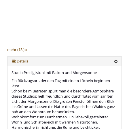
mehr (13 ) »
mehr (13 ) »
mehr (13 ) »
mehr (13 ) »
mehr (13 ) »
mehr (13 ) »
mehr (13 ) »
mehr (13 ) »
mehr (13 ) »
mehr (13 ) »
Details
Studio Predigtstuhl mit Balkon und Morgensonne
Ein Rückzugsort, der den Tag mit einem Lächeln beginnen
lässt
Schon beim Betreten spürt man die besondere Atmosphäre
dieses Studios: hell, freundlich und durchflutet vom sanften
Licht der Morgensonne. Die großen Fenster öffnen den Blick
ins Grüne und lassen die Natur des Bayerischen Waldes ganz
nah an den Wohnraum heranrücken.
Wohnkomfort zum Durchatmen. Ein liebevoll gestalteter
Wohn und Schlafbereich mit warmen Naturtönen.
Harmonische Einrichtung, die Ruhe und Leichtigkeit