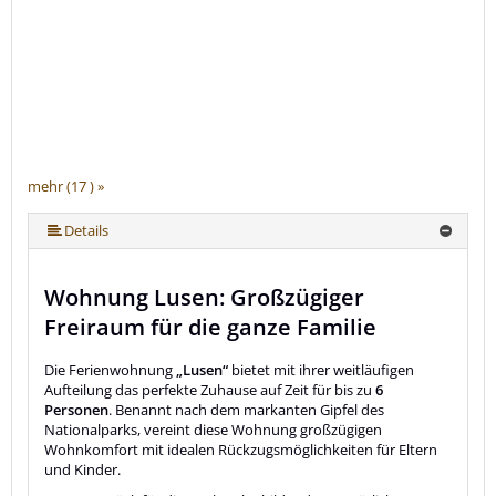
mehr (17 ) »
mehr (17 ) »
mehr (17 ) »
mehr (17 ) »
mehr (17 ) »
mehr (17 ) »
mehr (17 ) »
mehr (17 ) »
mehr (17 ) »
mehr (17 ) »
mehr (17 ) »
mehr (17 ) »
mehr (17 ) »
mehr (17 ) »
Details
Wohnung Lusen: Großzügiger
Freiraum für die ganze Familie
Die Ferienwohnung
„Lusen“
bietet mit ihrer weitläufigen
Aufteilung das perfekte Zuhause auf Zeit für bis zu
6
Personen
. Benannt nach dem markanten Gipfel des
Nationalparks, vereint diese Wohnung großzügigen
Wohnkomfort mit idealen Rückzugsmöglichkeiten für Eltern
und Kinder.