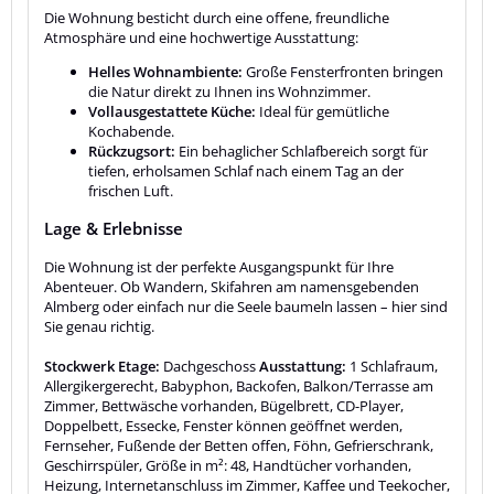
Die Wohnung besticht durch eine offene, freundliche
Atmosphäre und eine hochwertige Ausstattung:
Helles Wohnambiente:
Große Fensterfronten bringen
die Natur direkt zu Ihnen ins Wohnzimmer.
Vollausgestattete Küche:
Ideal für gemütliche
Kochabende.
Rückzugsort:
Ein behaglicher Schlafbereich sorgt für
tiefen, erholsamen Schlaf nach einem Tag an der
frischen Luft.
Lage & Erlebnisse
Die Wohnung ist der perfekte Ausgangspunkt für Ihre
Abenteuer. Ob Wandern, Skifahren am namensgebenden
Almberg oder einfach nur die Seele baumeln lassen – hier sind
Sie genau richtig.
Stockwerk Etage:
Dachgeschoss
Ausstattung:
1 Schlafraum,
Allergikergerecht, Babyphon, Backofen, Balkon/Terrasse am
Zimmer, Bettwäsche vorhanden, Bügelbrett, CD-Player,
Doppelbett, Essecke, Fenster können geöffnet werden,
Fernseher, Fußende der Betten offen, Föhn, Gefrierschrank,
Geschirrspüler, Größe in m²: 48, Handtücher vorhanden,
Heizung, Internetanschluss im Zimmer, Kaffee und Teekocher,