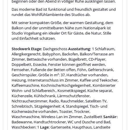
beginnen oder den Abend in völliger Ruhe ausklingen lassen.
Das moderne Bad ist funktional und freundlich gestaltet und
rundet das Wohlfühlambiente des Studios ab.
Mit seiner kompakten Größe, der warmen Gestaltung, dem
Balkon und der unmittelbaren Nähe zum Nationalpark ist
Studio Vogelsang ein idealer Ort für Gäste, die Natur, Stille
und Einfachheit schätzen.
Stockwerk Etage:
Dachgeschoss
Ausstattung:
1 Schlafraum,
Allergikergerecht, Babyphon, Backofen, Balkon/Terrasse am
Zimmer, Bettwäsche vorhanden, Bügelbrett, CD-Player,
Doppelbett, Essecke, Fenster können geöffnet werden,
Fernseher, Fußende der Betten offen, Föhn, Gefrierschrank,
Geschirrspüler, Größe in m²: 37, Handtücher vorhanden,
Heizung, Internetanschluss im Zimmer, Kaffee und Teekocher,
Kaffeemaschine, Kochnische/Kochgelegenheit, Kombinierter
Wohn- und Schlafbereich., Kosmetikspiegel, Küche separat,
Küchenzeile, Kühlschrank, Lärmschutzfenster,
Nichtraucherzimmer, Radio, Rauchmelder, Satelliten TV,
Schreibtisch, Sitzgelegenheit: 4, Standspiegel, Tisch- und
Küchenwäsche vorhanden, Toaster, Trockner,
Waschmaschine, Wireless Lan im Zimmer, Zustellbett
Sanitär:
Badewanne, Handtuchtrockner, WC und Dusche und Bad,
Waschbecken: 1
Lage:
Gartenseite, Haupthaus, Landseite