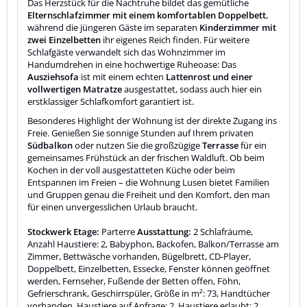
Das Herzstück für die Nachtruhe bildet das gemütliche
Elternschlafzimmer mit einem komfortablen Doppelbett
,
während die jüngeren Gäste im separaten
Kinderzimmer mit
zwei Einzelbetten
ihr eigenes Reich finden. Für weitere
Schlafgäste verwandelt sich das Wohnzimmer im
Handumdrehen in eine hochwertige Ruheoase: Das
Ausziehsofa
ist mit einem echten
Lattenrost und einer
vollwertigen Matratze
ausgestattet, sodass auch hier ein
erstklassiger Schlafkomfort garantiert ist.
Besonderes Highlight der Wohnung ist der direkte Zugang ins
Freie. Genießen Sie sonnige Stunden auf Ihrem privaten
Südbalkon
oder nutzen Sie die großzügige
Terrasse
für ein
gemeinsames Frühstück an der frischen Waldluft. Ob beim
Kochen in der voll ausgestatteten Küche oder beim
Entspannen im Freien – die Wohnung Lusen bietet Familien
und Gruppen genau die Freiheit und den Komfort, den man
für einen unvergesslichen Urlaub braucht.
Stockwerk Etage:
Parterre
Ausstattung:
2 Schlafräume,
Anzahl Haustiere: 2, Babyphon, Backofen, Balkon/Terrasse am
Zimmer, Bettwäsche vorhanden, Bügelbrett, CD-Player,
Doppelbett, Einzelbetten, Essecke, Fenster können geöffnet
werden, Fernseher, Fußende der Betten offen, Föhn,
Gefrierschrank, Geschirrspüler, Größe in m²: 73, Handtücher
vorhanden, Haustiere auf Anfrage: 2, Haustiere erlaubt: 2,