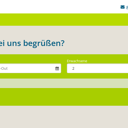
g
i uns begrüßen?
Erwachsene