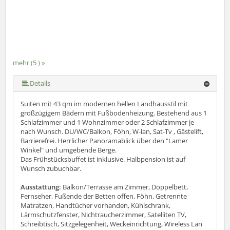
mehr (5 ) »
mehr (5 ) »
Details
Suiten mit 43 qm im modernen hellen Landhausstil mit
großzügigem Bädern mit Fußbodenheizung. Bestehend aus 1
Schlafzimmer und 1 Wohnzimmer oder 2 Schlafzimmer je
nach Wunsch. DU/WC/Balkon, Föhn, W-lan, Sat-Tv , Gästelift,
Barrierefrei. Herrlicher Panoramablick über den "Lamer
Winkel" und umgebende Berge.
Das Frühstücksbuffet ist inklusive. Halbpension ist auf
Wunsch zubuchbar.
Ausstattung:
Balkon/Terrasse am Zimmer, Doppelbett,
Fernseher, Fußende der Betten offen, Föhn, Getrennte
Matratzen, Handtücher vorhanden, Kühlschrank,
Lärmschutzfenster, Nichtraucherzimmer, Satelliten TV,
Schreibtisch, Sitzgelegenheit, Weckeinrichtung, Wireless Lan