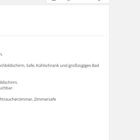
m.
lachbildschirm, Safe, Kühlschrank und großzügiges Bad
ildschirm.
uchbar.
ichtraucherzimmer, Zimmersafe