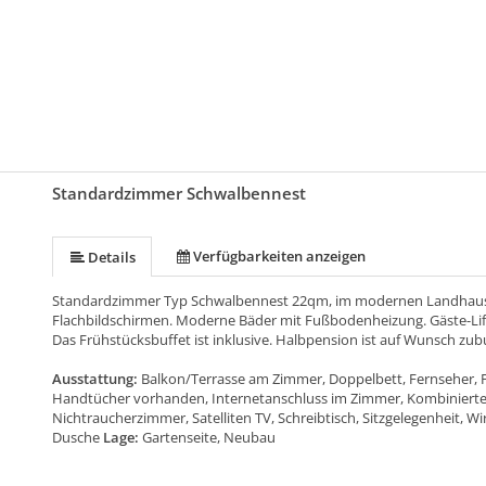
Standardzimmer Schwalbennest
Verfügbarkeiten anzeigen
Details
Standardzimmer Typ Schwalbennest 22qm, im modernen Landhausst
Flachbildschirmen. Moderne Bäder mit Fußbodenheizung. Gäste-Li
Das Frühstücksbuffet ist inklusive. Halbpension ist auf Wunsch zub
Ausstattung:
Balkon/Terrasse am Zimmer, Doppelbett, Fernseher, 
Handtücher vorhanden, Internetanschluss im Zimmer, Kombinierter
Nichtraucherzimmer, Satelliten TV, Schreibtisch, Sitzgelegenheit, W
Dusche
Lage:
Gartenseite, Neubau