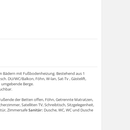
em Bädern mit Fußbodenheizung. Bestehend aus 1
. DU/WC/Balkon, Föhn, W-lan, Sat-Tv , Gästelift,
nd umgebende Berge.
uchbar.
Fußende der Betten offen, Föhn, Getrennte Matratzen,
rzimmer, Satelliten TV, Schreibtisch, Sitzgelegenheit,
tür, Zimmersafe
Sanitär:
Dusche, WC, WC und Dusche