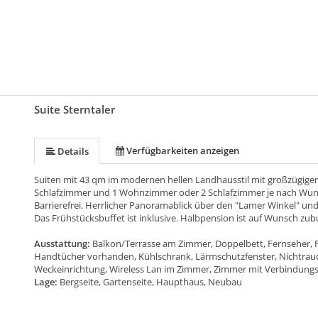
Suite Sterntaler
Verfügbarkeiten anzeigen
Details
Suiten mit 43 qm im modernen hellen Landhausstil mit großzügig
Schlafzimmer und 1 Wohnzimmer oder 2 Schlafzimmer je nach Wunsch
Barrierefrei. Herrlicher Panoramablick über den "Lamer Winkel" u
Das Frühstücksbuffet ist inklusive. Halbpension ist auf Wunsch zub
Ausstattung:
Balkon/Terrasse am Zimmer, Doppelbett, Fernseher, 
Handtücher vorhanden, Kühlschrank, Lärmschutzfenster, Nichtrauche
Weckeinrichtung, Wireless Lan im Zimmer, Zimmer mit Verbindungs
Lage:
Bergseite, Gartenseite, Haupthaus, Neubau