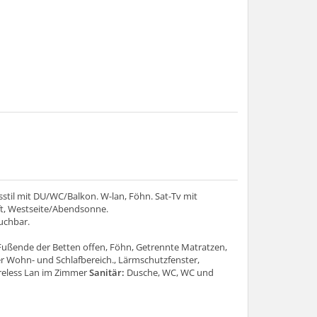
il mit DU/WC/Balkon. W-lan, Föhn. Sat-Tv mit
ft, Westseite/Abendsonne.
uchbar.
Fußende der Betten offen, Föhn, Getrennte Matratzen,
 Wohn- und Schlafbereich., Lärmschutzfenster,
ireless Lan im Zimmer
Sanitär:
Dusche, WC, WC und