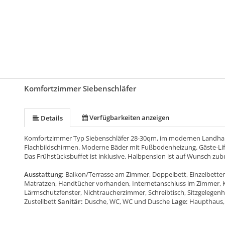
Komfortzimmer Siebenschläfer
Verfügbarkeiten anzeigen
Details
Komfortzimmer Typ Siebenschläfer 28-30qm, im modernen Landhaus
Flachbildschirmen. Moderne Bäder mit Fußbodenheizung. Gäste-Lift, 
Das Frühstücksbuffet ist inklusive. Halbpension ist auf Wunsch zub
Ausstattung:
Balkon/Terrasse am Zimmer, Doppelbett, Einzelbetten
Matratzen, Handtücher vorhanden, Internetanschluss im Zimmer, K
Lärmschutzfenster, Nichtraucherzimmer, Schreibtisch, Sitzgelegenh
Zustellbett
Sanitär:
Dusche, WC, WC und Dusche
Lage:
Haupthaus,