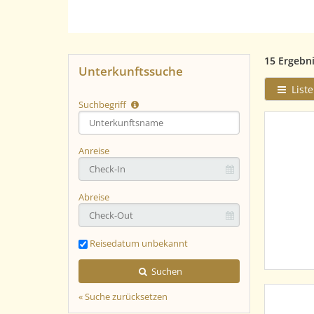
15 Ergebn
Unterkunftssuche
Liste
Suchbegriff
Type 2 or
more
characters
Anreise
for
results.
Abreise
Reisedatum unbekannt
Suchen
« Suche zurücksetzen