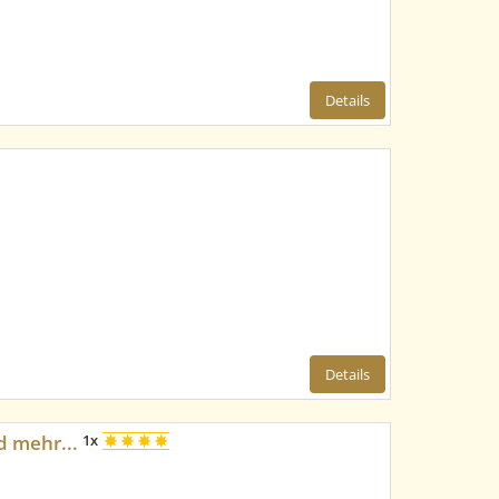
Details
Details
d mehr...
1x