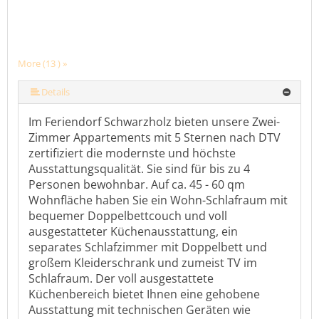
More (13 ) »
More (13 ) »
More (13 ) »
More (13 ) »
More (13 ) »
More (13 ) »
More (13 ) »
More (13 ) »
More (13 ) »
More (13 ) »
Details
Im Feriendorf Schwarzholz bieten unsere Zwei-
Zimmer Appartements mit 5 Sternen nach DTV
zertifiziert die modernste und höchste
Ausstattungsqualität. Sie sind für bis zu 4
Personen bewohnbar. Auf ca. 45 - 60 qm
Wohnfläche haben Sie ein Wohn-Schlafraum mit
bequemer Doppelbettcouch und voll
ausgestatteter Küchenausstattung, ein
separates Schlafzimmer mit Doppelbett und
großem Kleiderschrank und zumeist TV im
Schlafraum. Der voll ausgestattete
Küchenbereich bietet Ihnen eine gehobene
Ausstattung mit technischen Geräten wie