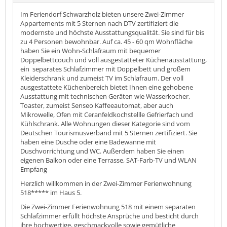
Im Feriendorf Schwarzholz bieten unsere Zwei-Zimmer
Appartements mit 5 Sternen nach DTV zertifiziert die
modernste und höchste Ausstattungsqualität. Sie sind für bis
zu 4 Personen bewohnbar. Auf ca. 45 - 60 qm Wohnfläche
haben Sie ein Wohn-Schlafraum mit bequemer
Doppelbettcouch und voll ausgestatteter Küchenausstattung,
ein separates Schlafzimmer mit Doppelbett und großem
Kleiderschrank und zumeist TV im Schlafraum. Der voll
ausgestattete Küchenbereich bietet Ihnen eine gehobene
Ausstattung mit technischen Geräten wie Wasserkocher,
Toaster, zumeist Senseo Kaffeeautomat, aber auch
Mikrowelle, Ofen mit Ceranfeldkochstellle Gefrierfach und
Kühlschrank. Alle Wohnungen dieser Kategorie sind vom
Deutschen Tourismusverband mit 5 Sternen zertifiziert. Sie
haben eine Dusche oder eine Badewanne mit
Duschvorrichtung und WC. Außerdem haben Sie einen
eigenen Balkon oder eine Terrasse, SAT-Farb-TV und WLAN
Empfang
Herzlich willkommen in der Zwei-Zimmer Ferienwohnung
518***** im Haus 5.
Die Zwei-Zimmer Ferienwohnung 518 mit einem separaten
Schlafzimmer erfüllt höchste Ansprüche und besticht durch
ihre hochwertige, geschmackvolle sowie gemütliche