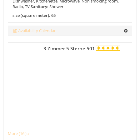
Dishwasher, Kitchenette, Microwave, Non smoking room,
Radio, TV
Sanitary:
Shower
size (square meter): 65
Availability Calendar
3 Zimmer 5 Sterne 501
More (16 ) »