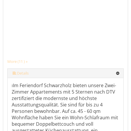
More (11 ) »
More (11 ) »
More (11 ) »
More (11 ) »
More (11 ) »
More (11 ) »
More (11 ) »
More (11 ) »
Details
Im Feriendorf Schwarzholz bieten unsere Zwei-
I
Zimmer Appartements mit 5 Sternen nach DTV
zertifiziert die modernste und höchste
Ausstattungsqualität. Sie sind für bis zu 4
Personen bewohnbar. Auf ca. 45 - 60 qm
Wohnfläche haben Sie ein Wohn-Schlafraum mit
bequemer Doppelbettcouch und voll
ausgestatteter Küchenausstattung, ein