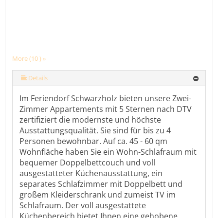
More (10 ) »
More (10 ) »
More (10 ) »
More (10 ) »
More (10 ) »
More (10 ) »
More (10 ) »
Details
Im Feriendorf Schwarzholz bieten unsere Zwei-
Zimmer Appartements mit 5 Sternen nach DTV
zertifiziert die modernste und höchste
Ausstattungsqualität. Sie sind für bis zu 4
Personen bewohnbar. Auf ca. 45 - 60 qm
Wohnfläche haben Sie ein Wohn-Schlafraum mit
bequemer Doppelbettcouch und voll
ausgestatteter Küchenausstattung, ein
separates Schlafzimmer mit Doppelbett und
großem Kleiderschrank und zumeist TV im
Schlafraum. Der voll ausgestattete
Küchenbereich bietet Ihnen eine gehobene