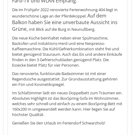
Farb-TV und WLAN Empfang
.
Die im Frühjahr 2022 renovierte Ferienwohnung 404 liegt in
Auf dem
wunderschöne Lage an der Pferdekoppel.
Balkon
haben Sie eine unverbaute Aussicht ins
Grüne,
mit Blick auf die Burg in Neunußberg.
Die neue Küche beinhaltet neben einer Spülmaschine,
Backofen und Induktions-Herd und eine Nespresso-
Kaffeemaschine. Die Kühl/Gefrierkombination steht frei und
bietet genügend Stauraum. Auch das Eis und andere Einkäufe
finden in den 3 Gefrierschubladen genügend Platz. Die
Essecke bietet Platz für vier Personen.
Das renovierte, funktionale Badezimmer ist mit einer
Regendusche ausgestattet. Zur Grundausstattung gehören
ein Fön und Kosmetikspiegel.
Im Schlafzimmer lädt ein neues Doppelbett zum Träumen ein.
Absolutes Highlight ist das BoxSpring-Sofa im Wohnzimmer,
welches sehr schnell und einfach zu einem BoxSpring-Bett mit
160x200 m umgewandelt werden kann. Hier liegen Sie auf
höchster Qualität.
Genießen Sie den Urlaub im Feriendorf Schwarzholz!