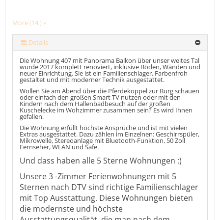
More (14 ) »
More (14 ) »
More (14 ) »
More (14 ) »
More (14 ) »
More (14 ) »
More (14 ) »
More (14 ) »
More (14 ) »
More (14 ) »
More (14 ) »
Details
Die Wohnung 407 mit Panorama Balkon über unser weites Tal
wurde 2017 komplett renoviert, inklusive Böden, Wänden und
neuer Einrichtung. Sie ist ein Familienschlager. Farbenfroh
gestaltet und mit moderner Technik ausgestattet.
Wollen Sie am Abend über die Pferdekoppel zur Burg schauen
oder einfach den großen Smart TV nutzen oder mit den
Kindern nach dem Hallenbadbesuch auf der großen
Kuschelecke im Wohzimmer zusammen sein? Es wird Ihnen
gefallen.
Die Wohnung erfüllt höchste Ansprüche und ist mit vielen
Extras ausgestattet. Dazu zählen im Einzelnen: Geschirrspüler,
Mikrowelle, Stereoanlage mit Bluetooth-Funktion, 50 Zoll
Fernseher, WLAN und Safe.
Und dass haben alle 5 Sterne Wohnungen :)
Unsere 3 -Zimmer Ferienwohnungen mit 5
Sternen nach DTV sind richtige Familienschlager
mit Top Ausstattung. Diese Wohnungen bieten
die modernste und höchste
Ausstattungsqualität, die man nach dem