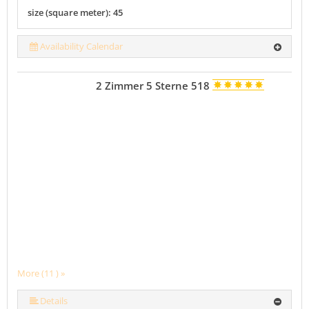
size (square meter): 45
Availability Calendar
2 Zimmer 5 Sterne 518
More (11 ) »
More (11 ) »
More (11 ) »
More (11 ) »
More (11 ) »
More (11 ) »
More (11 ) »
More (11 ) »
Details