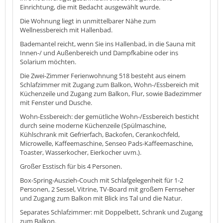
Einrichtung, die mit Bedacht ausgewählt wurde.
Die Wohnung liegt in unmittelbarer Nähe zum
Wellnessbereich mit Hallenbad.
Bademantel reicht, wenn Sie ins Hallenbad, in die Sauna mit
Innen-/ und Außenbereich und Dampfkabine oder ins
Solarium möchten.
Die Zwei-Zimmer Ferienwohnung 518 besteht aus einem
Schlafzimmer mit Zugang zum Balkon, Wohn-/Essbereich mit
Küchenzeile und Zugang zum Balkon, Flur, sowie Badezimmer
mit Fenster und Dusche.
Wohn-Essbereich: der gemütliche Wohn-/Essbereich besticht
durch seine moderne Küchenzeile (Spülmaschine,
Kühlschrank mit Gefrierfach, Backofen, Cerankochfeld,
Microwelle, Kaffeemaschine, Senseo Pads-Kaffeemaschine,
Toaster, Wasserkocher, Eierkocher uvm.).
Großer Esstisch für bis 4 Personen.
Box-Spring-Auszieh-Couch mit Schlafgelegenheit für 1-2
Personen, 2 Sessel, Vitrine, TV-Board mit großem Fernseher
und Zugang zum Balkon mit Blick ins Tal und die Natur.
Separates Schlafzimmer: mit Doppelbett, Schrank und Zugang
zum Balkon.