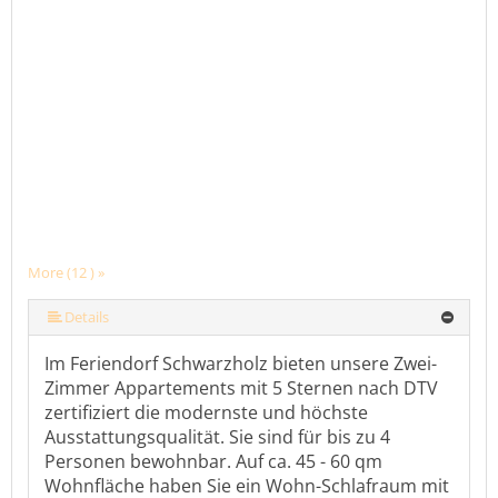
More (12 ) »
More (12 ) »
More (12 ) »
More (12 ) »
More (12 ) »
More (12 ) »
More (12 ) »
More (12 ) »
More (12 ) »
Details
Im Feriendorf Schwarzholz bieten unsere Zwei-
Zimmer Appartements mit 5 Sternen nach DTV
zertifiziert die modernste und höchste
Ausstattungsqualität. Sie sind für bis zu 4
Personen bewohnbar. Auf ca. 45 - 60 qm
Wohnfläche haben Sie ein Wohn-Schlafraum mit