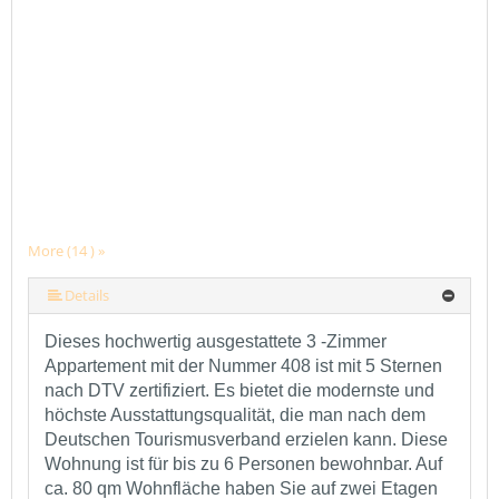
More (14 ) »
More (14 ) »
More (14 ) »
More (14 ) »
More (14 ) »
More (14 ) »
More (14 ) »
More (14 ) »
More (14 ) »
More (14 ) »
More (14 ) »
Details
Dieses hochwertig ausgestattete 3 -Zimmer
Appartement mit der Nummer 408 ist mit 5 Sternen
nach DTV zertifiziert. Es bietet die modernste und
höchste Ausstattungsqualität, die man nach dem
Deutschen Tourismusverband erzielen kann. Diese
Wohnung ist für bis zu 6 Personen bewohnbar. Auf
ca. 80 qm Wohnfläche haben Sie auf zwei Etagen