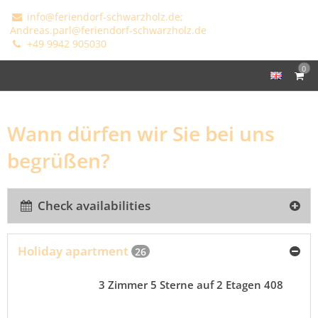
info@feriendorf-schwarzholz.de;
Andreas.parl@feriendorf-schwarzholz.de
+49 9942 905030
0
Wann dürfen wir Sie bei uns
begrüßen?
Check availabilities
Holiday apartment
26
3 Zimmer 5 Sterne auf 2 Etagen 408