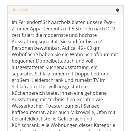
mehr (10 ) »
mehr (10 ) »
mehr (10 ) »
mehr (10 ) »
mehr (10 ) »
mehr (10 ) »
Details
Im Feriendorf Schwarzholz bieten unsere Zwei-
Zimmer Appartements mit 5 Sternen nach DTV
zertifiziert die modernste und höchste
Ausstattungsqualität. Sie sind für bis zu 4
Personen bewohnbar. Auf ca. 45 - 60 qm
Wohnfläche haben Sie ein Wohn-Schlafraum mit
bequemer Doppelbettcouch und voll
ausgestatteter Küchenausstattung, ein
separates Schlafzimmer mit Doppelbett und
großem Kleiderschrank und zumeist TV im
Schlafraum. Der voll ausgestattete
Küchenbereich bietet Ihnen eine gehobene
Ausstattung mit technischen Geräten wie
Wasserkocher, Toaster, zumeist Senseo
Kaffeeautomat, aber auch Mikrowelle, Ofen mit
Ceranfeldkochstellle Gefrierfach und
Kühlschrank. Alle Wohnungen dieser Kategorie