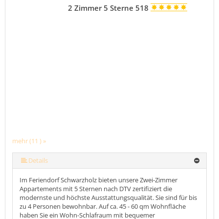
2 Zimmer 5 Sterne 518
mehr (11 ) »
mehr (11 ) »
mehr (11 ) »
mehr (11 ) »
mehr (11 ) »
mehr (11 ) »
mehr (11 ) »
mehr (11 ) »
Details
Im Feriendorf Schwarzholz bieten unsere Zwei-Zimmer
Appartements mit 5 Sternen nach DTV zertifiziert die
modernste und höchste Ausstattungsqualität. Sie sind für bis
zu 4 Personen bewohnbar. Auf ca. 45 - 60 qm Wohnfläche
haben Sie ein Wohn-Schlafraum mit bequemer