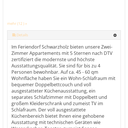
mehr (12 ) »
mehr (12 ) »
mehr (12 ) »
mehr (12 ) »
mehr (12 ) »
mehr (12 ) »
mehr (12 ) »
mehr (12 ) »
mehr (12 ) »
Details
Im Feriendorf Schwarzholz bieten unsere Zwei-
Zimmer Appartements mit 5 Sternen nach DTV
zertifiziert die modernste und höchste
Ausstattungsqualität. Sie sind für bis zu 4
Personen bewohnbar. Auf ca. 45 - 60 qm
Wohnfläche haben Sie ein Wohn-Schlafraum mit
bequemer Doppelbettcouch und voll
ausgestatteter Küchenausstattung, ein
separates Schlafzimmer mit Doppelbett und
großem Kleiderschrank und zumeist TV im
Schlafraum. Der voll ausgestattete
Küchenbereich bietet Ihnen eine gehobene
Ausstattung mit technischen Geräten wie