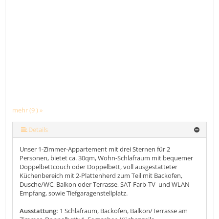
mehr (9 ) »
mehr (9 ) »
mehr (9 ) »
mehr (9 ) »
mehr (9 ) »
mehr (9 ) »
Details
Unser 1-Zimmer-Appartement mit drei Sternen für 2
Personen, bietet ca. 30qm, Wohn-Schlafraum mit bequemer
Doppelbettcouch oder Doppelbett, voll ausgestatteter
Küchenbereich mit 2-Plattenherd zum Teil mit Backofen,
Dusche/WC, Balkon oder Terrasse, SAT-Farb-TV und WLAN
Empfang, sowie Tiefgaragenstellplatz.
Ausstattung:
1 Schlafraum, Backofen, Balkon/Terrasse am