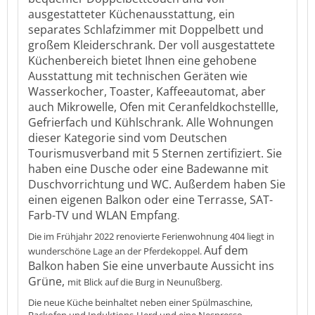
ausgestatteter Küchenausstattung, ein
separates Schlafzimmer mit Doppelbett und
großem Kleiderschrank. Der voll ausgestattete
Küchenbereich bietet Ihnen eine gehobene
Ausstattung mit technischen Geräten wie
Wasserkocher, Toaster, Kaffeeautomat, aber
auch Mikrowelle, Ofen mit Ceranfeldkochstellle,
Gefrierfach und Kühlschrank. Alle Wohnungen
dieser Kategorie sind vom Deutschen
Tourismusverband mit 5 Sternen zertifiziert. Sie
haben eine Dusche oder eine Badewanne mit
Duschvorrichtung und WC. Außerdem haben Sie
einen eigenen Balkon oder eine Terrasse, SAT-
Farb-TV und WLAN Empfang
.
Die im Frühjahr 2022 renovierte Ferienwohnung 404 liegt in
Auf dem
wunderschöne Lage an der Pferdekoppel.
Balkon
haben Sie eine unverbaute Aussicht ins
Grüne,
mit Blick auf die Burg in Neunußberg.
Die neue Küche beinhaltet neben einer Spülmaschine,
Backofen und Induktions-Herd und eine Nespresso-