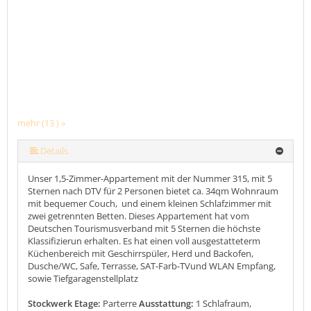
mehr (13 ) »
mehr (13 ) »
mehr (13 ) »
mehr (13 ) »
mehr (13 ) »
mehr (13 ) »
mehr (13 ) »
mehr (13 ) »
mehr (13 ) »
mehr (13 ) »
Details
Unser 1,5-Zimmer-Appartement mit der Nummer 315, mit 5
Sternen nach DTV für 2 Personen bietet ca. 34qm Wohnraum
mit bequemer Couch, und einem kleinen Schlafzimmer mit
zwei getrennten Betten. Dieses Appartement hat vom
Deutschen Tourismusverband mit 5 Sternen die höchste
Klassifizierun erhalten. Es hat einen voll ausgestatteterm
Küchenbereich mit Geschirrspüler, Herd und Backofen,
Dusche/WC, Safe, Terrasse, SAT-Farb-TVund WLAN Empfang,
sowie Tiefgaragenstellplatz
Stockwerk Etage:
Parterre
Ausstattung:
1 Schlafraum,