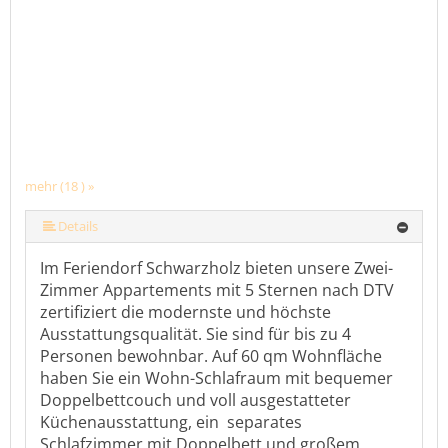
mehr (18 ) »
mehr (18 ) »
mehr (18 ) »
mehr (18 ) »
mehr (18 ) »
mehr (18 ) »
mehr (18 ) »
mehr (18 ) »
mehr (18 ) »
mehr (18 ) »
mehr (18 ) »
mehr (18 ) »
mehr (18 ) »
mehr (18 ) »
mehr (18 ) »
Details
Im Feriendorf Schwarzholz bieten unsere Zwei-
Zimmer Appartements mit 5 Sternen nach DTV
zertifiziert die modernste und höchste
Ausstattungsqualität. Sie sind für bis zu 4
Personen bewohnbar. Auf 60 qm Wohnfläche
haben Sie ein Wohn-Schlafraum mit bequemer
Doppelbettcouch und voll ausgestatteter
Küchenausstattung, ein separates
Schlafzimmer mit Doppelbett und großem