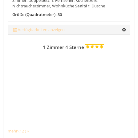
Zimmer, Doppelbett: 1, Fernseher, Küchenzeile,
Nichtraucherzimmer, Wohnküche
Sanitär:
Dusche
Größe (Quadratmeter): 30
Verfügbarkeiten anzeigen
1 Zimmer 4 Sterne
mehr (12 ) »