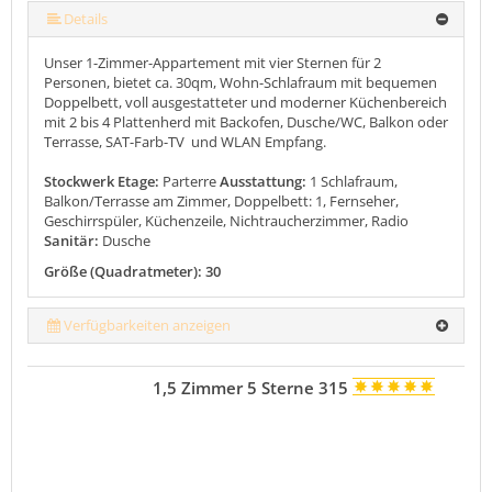
mehr (12 ) »
mehr (12 ) »
mehr (12 ) »
mehr (12 ) »
mehr (12 ) »
mehr (12 ) »
mehr (12 ) »
mehr (12 ) »
Details
Unser 1-Zimmer-Appartement mit vier Sternen für 2
Personen, bietet ca. 30qm, Wohn-Schlafraum mit bequemen
Doppelbett, voll ausgestatteter und moderner Küchenbereich
mit 2 bis 4 Plattenherd mit Backofen, Dusche/WC, Balkon oder
Terrasse, SAT-Farb-TV und WLAN Empfang.
Stockwerk Etage:
Parterre
Ausstattung:
1 Schlafraum,
Balkon/Terrasse am Zimmer, Doppelbett: 1, Fernseher,
Geschirrspüler, Küchenzeile, Nichtraucherzimmer, Radio
Sanitär:
Dusche
Größe (Quadratmeter): 30
Verfügbarkeiten anzeigen
1,5 Zimmer 5 Sterne 315