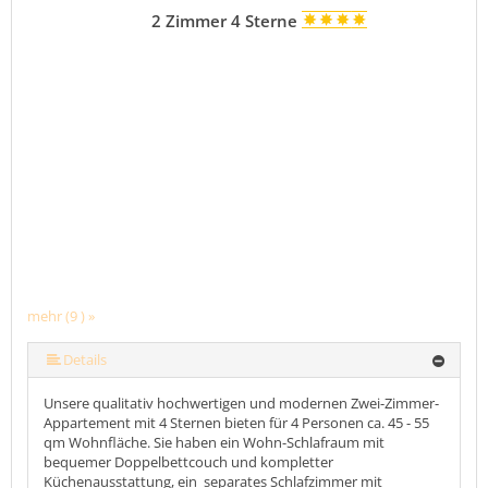
2 Zimmer 4 Sterne
mehr (9 ) »
mehr (9 ) »
mehr (9 ) »
mehr (9 ) »
mehr (9 ) »
mehr (9 ) »
Details
Unsere qualitativ hochwertigen und modernen Zwei-Zimmer-
Appartement mit 4 Sternen bieten für 4 Personen ca. 45 - 55
qm Wohnfläche. Sie haben ein Wohn-Schlafraum mit
bequemer Doppelbettcouch und kompletter
Küchenausstattung, ein separates Schlafzimmer mit