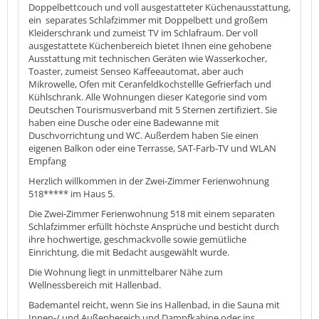
Doppelbettcouch und voll ausgestatteter Küchenausstattung,
ein separates Schlafzimmer mit Doppelbett und großem
Kleiderschrank und zumeist TV im Schlafraum. Der voll
ausgestattete Küchenbereich bietet Ihnen eine gehobene
Ausstattung mit technischen Geräten wie Wasserkocher,
Toaster, zumeist Senseo Kaffeeautomat, aber auch
Mikrowelle, Ofen mit Ceranfeldkochstellle Gefrierfach und
Kühlschrank. Alle Wohnungen dieser Kategorie sind vom
Deutschen Tourismusverband mit 5 Sternen zertifiziert. Sie
haben eine Dusche oder eine Badewanne mit
Duschvorrichtung und WC. Außerdem haben Sie einen
eigenen Balkon oder eine Terrasse, SAT-Farb-TV und WLAN
Empfang
Herzlich willkommen in der Zwei-Zimmer Ferienwohnung
518***** im Haus 5.
Die Zwei-Zimmer Ferienwohnung 518 mit einem separaten
Schlafzimmer erfüllt höchste Ansprüche und besticht durch
ihre hochwertige, geschmackvolle sowie gemütliche
Einrichtung, die mit Bedacht ausgewählt wurde.
Die Wohnung liegt in unmittelbarer Nähe zum
Wellnessbereich mit Hallenbad.
Bademantel reicht, wenn Sie ins Hallenbad, in die Sauna mit
Innen-/ und Außenbereich und Dampfkabine oder ins