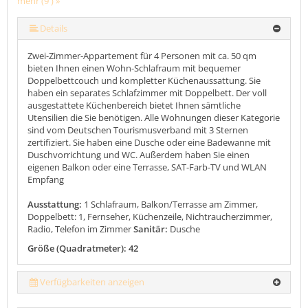
mehr (9 ) »
mehr (9 ) »
mehr (9 ) »
mehr (9 ) »
mehr (9 ) »
mehr (9 ) »
Details
Zwei-Zimmer-Appartement für 4 Personen mit ca. 50 qm
bieten Ihnen einen Wohn-Schlafraum mit bequemer
Doppelbettcouch und kompletter Küchenaussattung. Sie
haben ein separates Schlafzimmer mit Doppelbett. Der voll
ausgestattete Küchenbereich bietet Ihnen sämtliche
Utensilien die Sie benötigen. Alle Wohnungen dieser Kategorie
sind vom Deutschen Tourismusverband mit 3 Sternen
zertifiziert. Sie haben eine Dusche oder eine Badewanne mit
Duschvorrichtung und WC. Außerdem haben Sie einen
eigenen Balkon oder eine Terrasse, SAT-Farb-TV und WLAN
Empfang
Ausstattung:
1 Schlafraum, Balkon/Terrasse am Zimmer,
Doppelbett: 1, Fernseher, Küchenzeile, Nichtraucherzimmer,
Radio, Telefon im Zimmer
Sanitär:
Dusche
Größe (Quadratmeter): 42
Verfügbarkeiten anzeigen