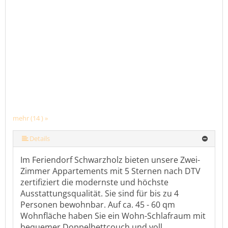
mehr (14 ) »
mehr (14 ) »
mehr (14 ) »
mehr (14 ) »
mehr (14 ) »
mehr (14 ) »
mehr (14 ) »
mehr (14 ) »
mehr (14 ) »
mehr (14 ) »
mehr (14 ) »
Details
Im Feriendorf Schwarzholz bieten unsere Zwei-
Zimmer Appartements mit 5 Sternen nach DTV
zertifiziert die modernste und höchste
Ausstattungsqualität. Sie sind für bis zu 4
Personen bewohnbar. Auf ca. 45 - 60 qm
Wohnfläche haben Sie ein Wohn-Schlafraum mit
bequemer Doppelbettcouch und voll