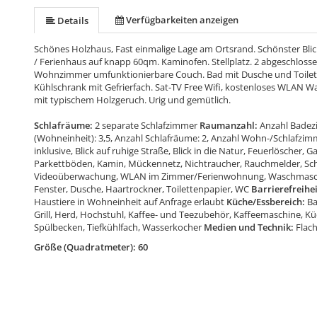
Verfügbarkeiten anzeigen
Details
Schönes Holzhaus, Fast einmalige Lage am Ortsrand. Schönster Bli
/ Ferienhaus auf knapp 60qm. Kaminofen. Stellplatz. 2 abgeschloss
Wohnzimmer umfunktionierbare Couch. Bad mit Dusche und Toilet
Kühlschrank mit Gefrierfach. Sat-TV Free Wifi, kostenloses WLAN
mit typischem Holzgeruch. Urig und gemütlich.
Schlafräume:
2 separate Schlafzimmer
Raumanzahl:
Anzahl Badezi
(Wohneinheit): 3,5, Anzahl Schlafräume: 2, Anzahl Wohn-/Schlafzi
inklusive, Blick auf ruhige Straße, Blick in die Natur, Feuerlöscher, 
Parkettböden, Kamin, Mückennetz, Nichtraucher, Rauchmelder, Sch
Videoüberwachung, WLAN im Zimmer/Ferienwohnung, Waschmasc
Fenster, Dusche, Haartrockner, Toilettenpapier, WC
Barrierefreihei
Haustiere in Wohneinheit auf Anfrage erlaubt
Küche/Essbereich:
Ba
Grill, Herd, Hochstuhl, Kaffee- und Teezubehör, Kaffeemaschine, Kü
Spülbecken, Tiefkühlfach, Wasserkocher
Medien und Technik:
Flach
Größe (Quadratmeter): 60