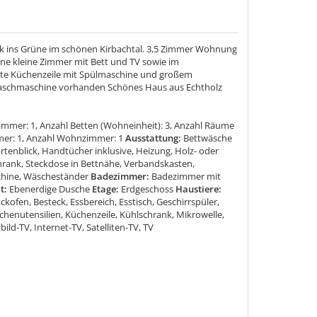
ck ins Grüne im schönen Kirbachtal. 3,5 Zimmer Wohnung
ene kleine Zimmer mit Bett und TV sowie im
te Küchenzeile mit Spülmaschine und großem
 Waschmaschine vorhanden Schönes Haus aus Echtholz
mmer: 1, Anzahl Betten (Wohneinheit): 3, Anzahl Räume
mmer: 1, Anzahl Wohnzimmer: 1
Ausstattung:
Bettwäsche
Gartenblick, Handtücher inklusive, Heizung, Holz- oder
rank, Steckdose in Bettnähe, Verbandskasten,
hine, Wäscheständer
Badezimmer:
Badezimmer mit
t:
Ebenerdige Dusche
Etage:
Erdgeschoss
Haustiere:
ckofen, Besteck, Essbereich, Esstisch, Geschirrspüler,
chenutensilien, Küchenzeile, Kühlschrank, Mikrowelle,
bild-TV, Internet-TV, Satelliten-TV, TV