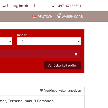
enwohnung-im-kirbachtal.de
+497147156301
0
DEUTSCH
WARENKORB
Kinder
Verfügbarkeit prüfen
Verfügbarkeiten anzeigen
mer, Terrasse, max. 3 Personen