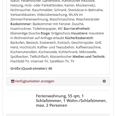
Natur, Feuerlöscher, Gartenblick, Handtücher inklusive,
Heizung, Holz- oder Parkettböden, Kamin, Mückennetz,
Nichtraucher, Rauchmelder, Schrank, Steckdose in Bettnähe,
Verbandskasten, Videoüberwachung, WLAN im
Zimmer/Ferienwohnung, Waschmaschine, Wäscheständer
Badezimmer:
Badezimmer mit Fenster, Dusche,
Haartrockner, Toilettenpapier, WC
Barrierefreiheit:
Ebenerdige Dusche
Etage:
Erdgeschoss
Haustiere:
Haustiere
in Wohneinheit auf Anfrage erlaubt
Küche/Essbereich:
Backofen, Besteck, Essbereich, Esstisch, Geschirrspüler, Grill,
Herd, Hochstuhl, Kaffee- und Teezubehör, Kaffeemaschine,
Küchenutensilien, Küchenzeile, Kühlschrank, Mikrowelle,
Spülbecken, Tiefkühlfach, Wasserkocher
Medien und Technik:
Flachbild-TV, Internet-TV, Satelliten-TV, TV
Größe (Quadratmeter): 60
Verfügbarkeiten anzeigen
Ferienwohnung, 55 qm, 1
Schlafzimmer, 1 Wohn-/Schlafzimmer,
max. 2 Personen