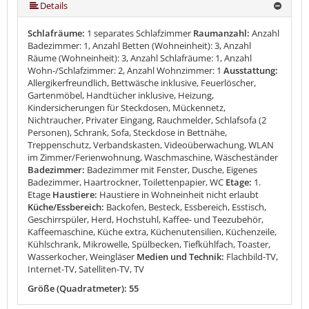
Details
Schlafräume:
1 separates Schlafzimmer
Raumanzahl:
Anzahl
Badezimmer: 1, Anzahl Betten (Wohneinheit): 3, Anzahl
Räume (Wohneinheit): 3, Anzahl Schlafräume: 1, Anzahl
Wohn-/Schlafzimmer: 2, Anzahl Wohnzimmer: 1
Ausstattung:
Allergikerfreundlich, Bettwäsche inklusive, Feuerlöscher,
Gartenmöbel, Handtücher inklusive, Heizung,
Kindersicherungen für Steckdosen, Mückennetz,
Nichtraucher, Privater Eingang, Rauchmelder, Schlafsofa (2
Personen), Schrank, Sofa, Steckdose in Bettnähe,
Treppenschutz, Verbandskasten, Videoüberwachung, WLAN
im Zimmer/Ferienwohnung, Waschmaschine, Wäscheständer
Badezimmer:
Badezimmer mit Fenster, Dusche, Eigenes
Badezimmer, Haartrockner, Toilettenpapier, WC
Etage:
1.
Etage
Haustiere:
Haustiere in Wohneinheit nicht erlaubt
Küche/Essbereich:
Backofen, Besteck, Essbereich, Esstisch,
Geschirrspüler, Herd, Hochstuhl, Kaffee- und Teezubehör,
Kaffeemaschine, Küche extra, Küchenutensilien, Küchenzeile,
Kühlschrank, Mikrowelle, Spülbecken, Tiefkühlfach, Toaster,
Wasserkocher, Weingläser
Medien und Technik:
Flachbild-TV,
Internet-TV, Satelliten-TV, TV
Größe (Quadratmeter): 55