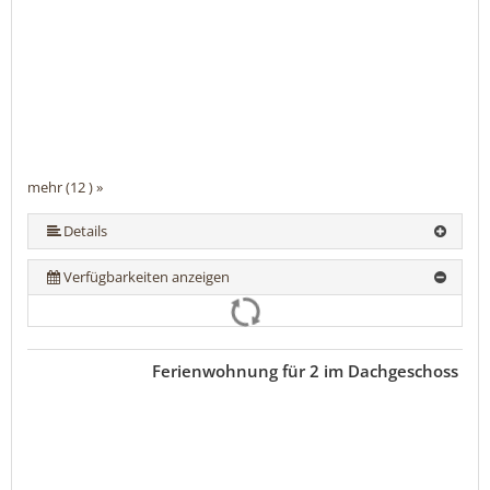
mehr (12 ) »
mehr (12 ) »
mehr (12 ) »
mehr (12 ) »
mehr (12 ) »
mehr (12 ) »
mehr (12 ) »
mehr (12 ) »
mehr (12 ) »
Details
Verfügbarkeiten anzeigen
Ferienwohnung für 2 im Dachgeschoss