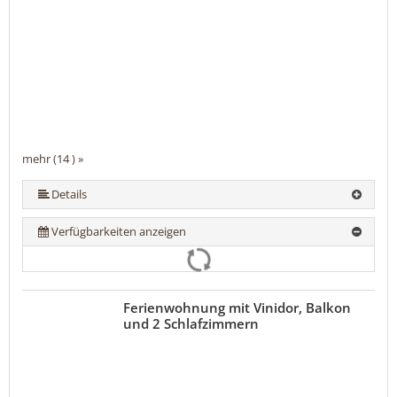
mehr (14 ) »
mehr (14 ) »
mehr (14 ) »
mehr (14 ) »
mehr (14 ) »
mehr (14 ) »
mehr (14 ) »
mehr (14 ) »
mehr (14 ) »
mehr (14 ) »
mehr (14 ) »
Details
Verfügbarkeiten anzeigen
Ferienwohnung mit Vinidor, Balkon
und 2 Schlafzimmern