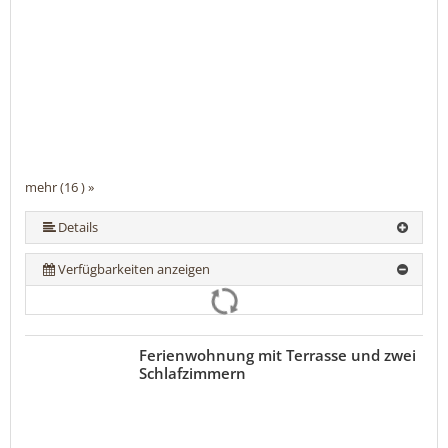
mehr (16 ) »
mehr (16 ) »
mehr (16 ) »
mehr (16 ) »
mehr (16 ) »
mehr (16 ) »
mehr (16 ) »
mehr (16 ) »
mehr (16 ) »
mehr (16 ) »
mehr (16 ) »
mehr (16 ) »
mehr (16 ) »
Details
Verfügbarkeiten anzeigen
Ferienwohnung mit Terrasse und zwei
Schlafzimmern