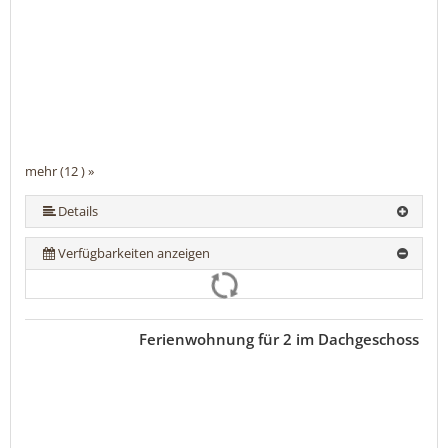
mehr (12 ) »
mehr (12 ) »
mehr (12 ) »
mehr (12 ) »
mehr (12 ) »
mehr (12 ) »
mehr (12 ) »
mehr (12 ) »
mehr (12 ) »
Details
Verfügbarkeiten anzeigen
Ferienwohnung für 2 im Dachgeschoss