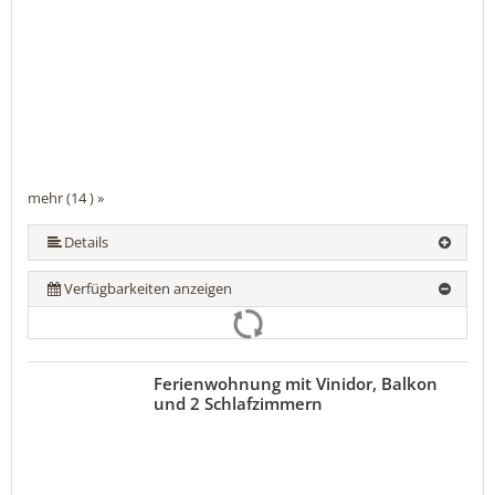
mehr (14 ) »
mehr (14 ) »
mehr (14 ) »
mehr (14 ) »
mehr (14 ) »
mehr (14 ) »
mehr (14 ) »
mehr (14 ) »
mehr (14 ) »
mehr (14 ) »
mehr (14 ) »
Details
Verfügbarkeiten anzeigen
Ferienwohnung mit Vinidor, Balkon
und 2 Schlafzimmern