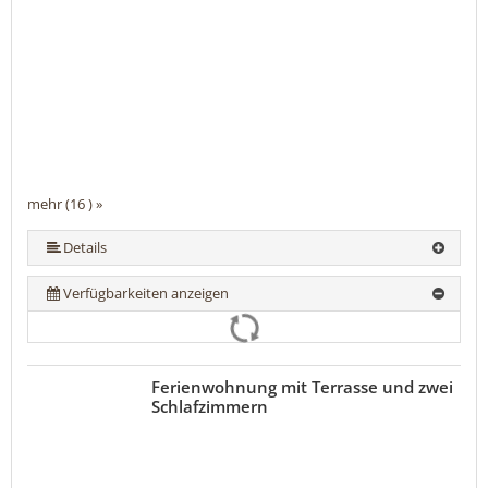
mehr (16 ) »
mehr (16 ) »
mehr (16 ) »
mehr (16 ) »
mehr (16 ) »
mehr (16 ) »
mehr (16 ) »
mehr (16 ) »
mehr (16 ) »
mehr (16 ) »
mehr (16 ) »
mehr (16 ) »
mehr (16 ) »
Details
Verfügbarkeiten anzeigen
Ferienwohnung mit Terrasse und zwei
Schlafzimmern