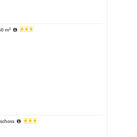
60 m²
eschoss