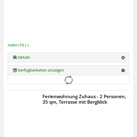
mehr (10 ) »
mehr (10 ) »
mehr (10 ) »
mehr (10 ) »
mehr (10 ) »
mehr (10 ) »
mehr (10 ) »
Details
Verfügbarkeiten anzeigen
Ferienwohnung Zuhaus - 2 Personen,
35 qm, Terrasse mit Bergblick