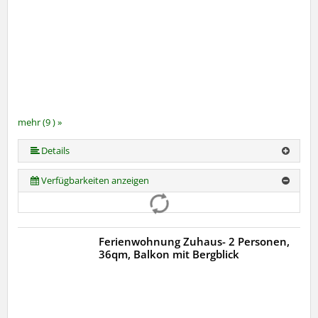
mehr (9 ) »
mehr (9 ) »
mehr (9 ) »
mehr (9 ) »
mehr (9 ) »
mehr (9 ) »
Details
Verfügbarkeiten anzeigen
Ferienwohnung Zuhaus- 2 Personen,
36qm, Balkon mit Bergblick