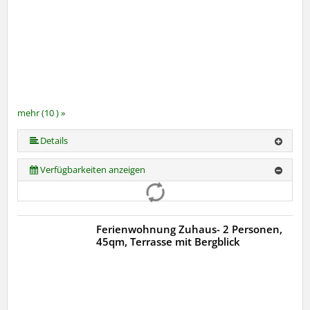
mehr (10 ) »
mehr (10 ) »
mehr (10 ) »
mehr (10 ) »
mehr (10 ) »
mehr (10 ) »
mehr (10 ) »
Details
Verfügbarkeiten anzeigen
Ferienwohnung Zuhaus- 2 Personen,
45qm, Terrasse mit Bergblick