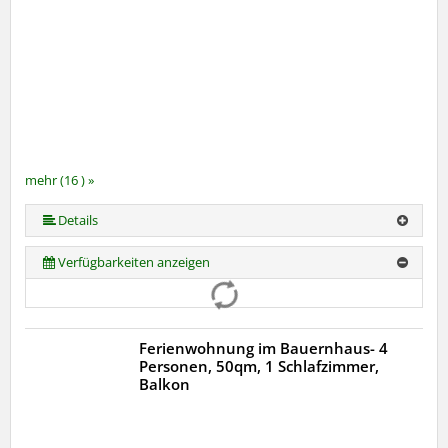
mehr (16 ) »
mehr (16 ) »
mehr (16 ) »
mehr (16 ) »
mehr (16 ) »
mehr (16 ) »
mehr (16 ) »
mehr (16 ) »
mehr (16 ) »
mehr (16 ) »
mehr (16 ) »
mehr (16 ) »
mehr (16 ) »
Details
Verfügbarkeiten anzeigen
Ferienwohnung im Bauernhaus- 4
Personen, 50qm, 1 Schlafzimmer,
Balkon