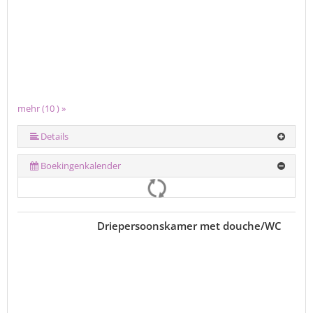
mehr (10 ) »
mehr (10 ) »
mehr (10 ) »
mehr (10 ) »
mehr (10 ) »
mehr (10 ) »
mehr (10 ) »
Details
Boekingenkalender
Driepersoonskamer met douche/WC