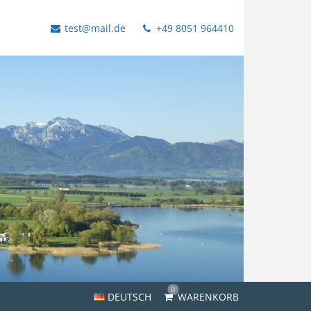
test@mail.de
+49 8051 964410
0
DEUTSCH
WARENKORB