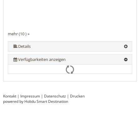
mehr (10 ) »
mehr (10 ) »
mehr (10 ) »
mehr (10 ) »
mehr (10 ) »
mehr (10 ) »
mehr (10 ) »
Details
Verfügbarkeiten anzeigen
Kontakt
|
Impressum
|
Datenschutz
|
Drucken
powered by Holidu Smart Destination