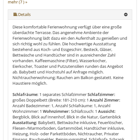
mehr (7 ) »
mehr (7 ) »
mehr (7 ) »
mehr (7 ) »
Details
Diese komfortable Ferienwohnung verfügt über eine große
überdachte Terrasse. Das angenehme Ambiente der
Ferienwohnung lädt dazu ein den Aufenthalt zu genießen und
sich richtig wohl zu fühlen. Die hochwertige Ausstattung
bestehend aus Koch- und Essgeschirr, Besteck, Gläser,
Bettwäsche und Handtücher sind in ausreichender Zahl
vorhanden. Kaffeemaschine (Filter), Wasserkocher,
Eierkocher, Toaster und Putzutensilien runden das Angebot
ab. Babybett und Hochstuhl auf Anfrage möglich.
Nichtraucherwohnung; Rauchen am Balkon gestatett. Keine
Haustiere möglich.
Schlafräume:
1 separates Schlafzimmer
Schlafzimmer:
großes Doppelbett (Breite: 181-210 cm): 1
Anzahl Zimmer:
Anzahl Badezimmer: 1, Anzahl Schlafräume: 1, Anzahl
Wohnzimmer: 1
Wohnzimmer:
Schlafcouch: 1
Aussicht:
Bergblick, Blick auf Innenhof, Blick in die Natur, Gartenblick
Ausstattung:
Babybett, Bettwäsche inklusive, Feuerlöscher,
Fliesen-/Marmorboden, Gartenmöbel, Handtücher inklusive,
Heizung, Holz- oder Parkettböden, Nichtraucher, Privater
Eingang, Rauchmelder, Reinigungsmittel, Schlafsofa, Schrank,