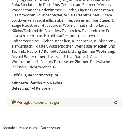
Sofa, Steckdose in Bettnähe, Terrasse am Zimmer, Wecker,
Wäscheständer
Badezimmer:
Dusche, Eigenes Badezimmer,
Haartrockner, Toilettenpapier, WC
Barrierefreiheit:
Obere
Stockwerke ausschließlich über Treppen erreichbar
Etage:
1.
Etage
Haustiere:
Haustiere in Wohneinheit nicht erlaubt
Küche/Essbereich:
Backofen, Essbereich, Essbereich im Freien,
Esstisch, Herd, Hochstuhl, Kaffee- und Teezubehör,
Kaffeemaschine, Küchenutensilien, Küchenzeile, Kühlschrank,
Tiefkühlfach, Toaster, Wasserkocher, Weingläser
Medien und
Technik:
Radio, TV
Beliebte Ausstattung Zimmer/Wohnung:
Anzahl Badezimmer: 1, Anzahl Schlafräume: 1, Anzahl
Wohnzimmer: 1, Balkon/Terrasse am Zimmer, Bettwäsche
inklusive, Nichtraucher, TV
Größe (Quadratmeter): 74
Mindestaufenthalt: 5 Nächte
Belegung: 1-4 Personen
Verfügbarkeiten anzeigen
Kontakt
|
Impressum
|
Datenschutz