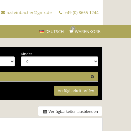
a.steinbacher@gmx.de
+49 (0) 8665 1244
0
DEUTSCH
WARENKORB
Kinder
Verfügbarkeit prüfen
Verfügbarkeiten ausblenden