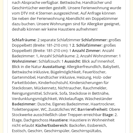
nach Absprache verfügbar. Bettwäsche, Handtücher und
Geschirrtücher werden gestellt. Unsere Ferienwohnung wurde
vom DTV mit 4 Sternen ausgezeichnet. Auf Anfrage können
Sie neben der Ferienwohnung Abendlicht ein Doppelzimmer
dazu buchen. Unsere Wohnungen sind für Allergiker geeignet,
deshalb können wir keine Haustiere aufnehmen!
Schlafräume:
2 separate Schlafzimmer
Schlafzimmer:
großes
Doppelbett (Breite: 181-210 cm): 1
2. Schlafzimmer:
großes
Doppelbett (Breite: 181-210 cm): 1
Anzahl Zimmer:
Anzahl
Badezimmer: 1, Anzahl Schlafräume: 2, Anzahl Wohnzimmer: 1
Wohnzimmer:
Schlafcouch: 1
Aussicht:
Blick auf Innenhof,
Blick in die Natur
Ausstattung:
Allergikerfreundlich, Babybett,
Bettwäsche inklusive, Bügelmöglichkeit, Feuerlöscher,
Gartenmöbel, Handtücher inklusive, Heizung, Holz- oder
Parkettböden, Kinderhochstuhl, Kindersicherungen für
Steckdosen, Mückennetz, Nichtraucher, Rauchmelder,
Reinigungsmittel, Schrank, Sofa, Steckdose in Bettnähe,
Verdunklungsmöglichkeit, Wickelauflage, Wäscheständer
Badezimmer:
Dusche, Eigenes Badezimmer, Haartrockner,
Toilettenpapier, WC, Zusätzliches WC
Barrierefreiheit:
Obere
Stockwerke ausschließlich über Treppen erreichbar
Etage:
2.
Etage, Dachgeschoss
Haustiere:
Haustiere in Wohneinheit
nicht erlaubt
Küche/Essbereich:
Backofen, Essbereich,
Esstisch, Geschirr, Geschirrspüler, Geschirrspültabs,