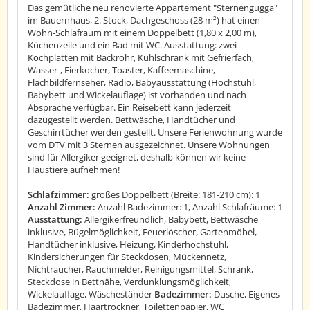
Das gemütliche neu renovierte Appartement "Sternengugga"
im Bauernhaus, 2. Stock, Dachgeschoss (28 m²) hat einen
Wohn-Schlafraum mit einem Doppelbett (1,80 x 2,00 m),
Küchenzeile und ein Bad mit WC. Ausstattung: zwei
Kochplatten mit Backrohr, Kühlschrank mit Gefrierfach,
Wasser-, Eierkocher, Toaster, Kaffeemaschine,
Flachbildfernseher, Radio, Babyausstattung (Hochstuhl,
Babybett und Wickelauflage) ist vorhanden und nach
Absprache verfügbar. Ein Reisebett kann jederzeit
dazugestellt werden. Bettwäsche, Handtücher und
Geschirrtücher werden gestellt. Unsere Ferienwohnung wurde
vom DTV mit 3 Sternen ausgezeichnet. Unsere Wohnungen
sind für Allergiker geeignet, deshalb können wir keine
Haustiere aufnehmen!
Schlafzimmer:
großes Doppelbett (Breite: 181-210 cm): 1
Anzahl Zimmer:
Anzahl Badezimmer: 1, Anzahl Schlafräume: 1
Ausstattung:
Allergikerfreundlich, Babybett, Bettwäsche
inklusive, Bügelmöglichkeit, Feuerlöscher, Gartenmöbel,
Handtücher inklusive, Heizung, Kinderhochstuhl,
Kindersicherungen für Steckdosen, Mückennetz,
Nichtraucher, Rauchmelder, Reinigungsmittel, Schrank,
Steckdose in Bettnähe, Verdunklungsmöglichkeit,
Wickelauflage, Wäscheständer
Badezimmer:
Dusche, Eigenes
Badezimmer, Haartrockner, Toilettenpapier, WC