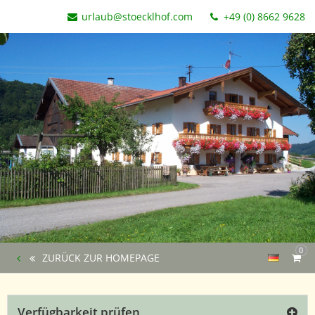
urlaub@stoecklhof.com
+49 (0) 8662 9628
0
ZURÜCK ZUR HOMEPAGE
Verfügbarkeit prüfen