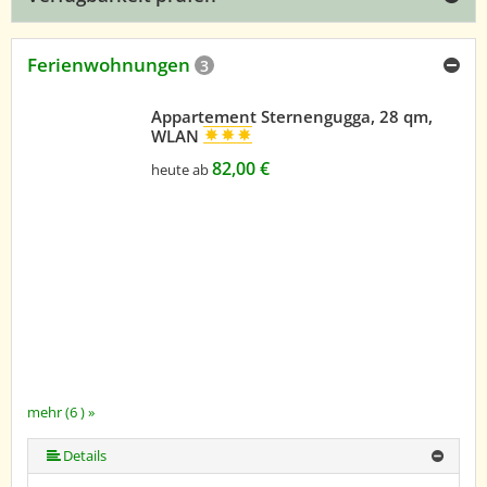
Ferienwohnungen
3
Appartement Sternengugga, 28 qm,
WLAN
82,00 €
heute ab
mehr (6 ) »
mehr (6 ) »
mehr (6 ) »
Details