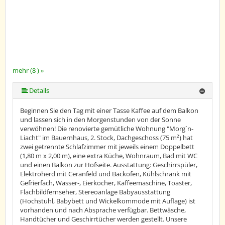
mehr (8 ) »
mehr (8 ) »
mehr (8 ) »
mehr (8 ) »
mehr (8 ) »
Details
Beginnen Sie den Tag mit einer Tasse Kaffee auf dem Balkon
und lassen sich in den Morgenstunden von der Sonne
verwöhnen! Die renovierte gemütliche Wohnung "Morg´n-
Liacht" im Bauernhaus, 2. Stock, Dachgeschoss (75 m²) hat
zwei getrennte Schlafzimmer mit jeweils einem Doppelbett
(1,80 m x 2,00 m), eine extra Küche, Wohnraum, Bad mit WC
und einen Balkon zur Hofseite. Ausstattung: Geschirrspüler,
Elektroherd mit Ceranfeld und Backofen, Kühlschrank mit
Gefrierfach, Wasser-, Eierkocher, Kaffeemaschine, Toaster,
Flachbildfernseher, Stereoanlage Babyausstattung
(Hochstuhl, Babybett und Wickelkommode mit Auflage) ist
vorhanden und nach Absprache verfügbar. Bettwäsche,
Handtücher und Geschirrtücher werden gestellt. Unsere