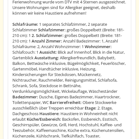
Ferienwohnung wurde vom DTV mit 4 Sternen ausgezeichnet.
Unsere Wohnungen sind für Allergiker geeignet, deshalb
können wir keine Haustiere aufnehmen!
Schlafräume:
1 separates Schlafzimmer, 2 separate
Schlafzimmer
Schlafzimmer:
großes Doppelbett (Breite: 181-
210 cm): 1
2. Schlafzimmer:
großes Doppelbett (Breite: 181-
210 cm): 1
Anzahl Zimmer:
Anzahl Badezimmer: 1, Anzahl
Schlafräume: 2, Anzahl Wohnzimmer: 1
Wohnzimmer:
Schlafcouch: 1
Aussicht:
Blick auf Innenhof, Blick in die Natur,
Gartenblick
Ausstattung:
Allergikerfreundlich, Babybett,
Balkon, Bettwäsche inklusive, Bügelmöglichkeit, Feuerlöscher,
Gartenmöbel, Handtücher inklusive, Heizung,
Kindersicherungen für Steckdosen, Mückennetz,
Nichtraucher, Rauchmelder, Reinigungsmittel, Schlafsofa,
Schrank, Sofa, Steckdose in Bettnähe,
Verdunklungsmöglichkeit, Wickelauflage, Wäscheständer
Badezimmer:
Dusche, Eigenes Badezimmer, Haartrockner,
Toilettenpapier, WC
Barrierefreiheit:
Obere Stockwerke
ausschließlich über Treppen erreichbar
Etage:
2. Etage,
Dachgeschoss
Haustiere:
Haustiere in Wohneinheit nicht
erlaubt
Küche/Essbereich:
Backofen, Essbereich, Esstisch,
Geschirrspüler, Gewürze, Grill, Herd, Hochstuhl, Kaffee- und
Teezubehör, Kaffeemaschine, Küche extra, Küchenutensilien,
Küchenzeile, Kühlschrank, Tiefkühlfach, Toaster,