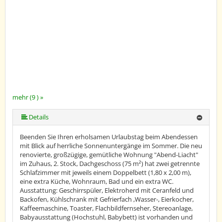
mehr (9 ) »
mehr (9 ) »
mehr (9 ) »
mehr (9 ) »
mehr (9 ) »
mehr (9 ) »
Details
Beenden Sie Ihren erholsamen Urlaubstag beim Abendessen
mit Blick auf herrliche Sonnenuntergänge im Sommer. Die neu
renovierte, großzügige, gemütliche Wohnung "Abend-Liacht"
im Zuhaus, 2. Stock, Dachgeschoss (75 m²) hat zwei getrennte
Schlafzimmer mit jeweils einem Doppelbett (1,80 x 2,00 m),
eine extra Küche, Wohnraum, Bad und ein extra WC.
Ausstattung: Geschirrspüler, Elektroherd mit Ceranfeld und
Backofen, Kühlschrank mit Gefrierfach ,Wasser-, Eierkocher,
Kaffeemaschine, Toaster, Flachbildfernseher, Stereoanlage,
Babyausstattung (Hochstuhl, Babybett) ist vorhanden und