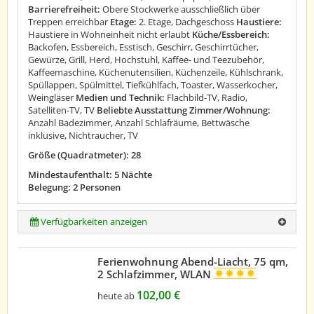
Barrierefreiheit:
Obere Stockwerke ausschließlich über
Treppen erreichbar
Etage:
2. Etage, Dachgeschoss
Haustiere:
Haustiere in Wohneinheit nicht erlaubt
Küche/Essbereich:
Backofen, Essbereich, Esstisch, Geschirr, Geschirrtücher,
Gewürze, Grill, Herd, Hochstuhl, Kaffee- und Teezubehör,
Kaffeemaschine, Küchenutensilien, Küchenzeile, Kühlschrank,
Spüllappen, Spülmittel, Tiefkühlfach, Toaster, Wasserkocher,
Weingläser
Medien und Technik:
Flachbild-TV, Radio,
Satelliten-TV, TV
Beliebte Ausstattung Zimmer/Wohnung:
Anzahl Badezimmer, Anzahl Schlafräume, Bettwäsche
inklusive, Nichtraucher, TV
Größe (Quadratmeter): 28
Mindestaufenthalt: 5 Nächte
Belegung: 2 Personen
Verfügbarkeiten anzeigen
Ferienwohnung Abend-Liacht, 75 qm,
2 Schlafzimmer, WLAN
102,00 €
heute ab