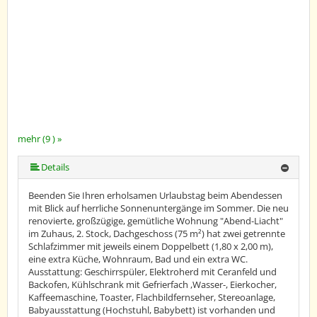
mehr (9 ) »
mehr (9 ) »
mehr (9 ) »
mehr (9 ) »
mehr (9 ) »
mehr (9 ) »
Details
Beenden Sie Ihren erholsamen Urlaubstag beim Abendessen
mit Blick auf herrliche Sonnenuntergänge im Sommer. Die neu
renovierte, großzügige, gemütliche Wohnung "Abend-Liacht"
im Zuhaus, 2. Stock, Dachgeschoss (75 m²) hat zwei getrennte
Schlafzimmer mit jeweils einem Doppelbett (1,80 x 2,00 m),
eine extra Küche, Wohnraum, Bad und ein extra WC.
Ausstattung: Geschirrspüler, Elektroherd mit Ceranfeld und
Backofen, Kühlschrank mit Gefrierfach ,Wasser-, Eierkocher,
Kaffeemaschine, Toaster, Flachbildfernseher, Stereoanlage,
Babyausstattung (Hochstuhl, Babybett) ist vorhanden und