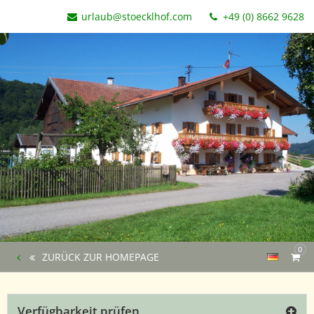
urlaub@stoecklhof.com
+49 (0) 8662 9628
0
ZURÜCK ZUR HOMEPAGE
Verfügbarkeit prüfen