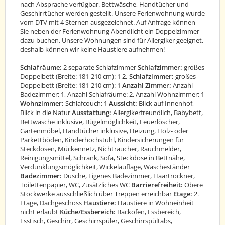
nach Absprache verfügbar. Bettwäsche, Handtücher und
Geschirrtücher werden gestellt. Unsere Ferienwohnung wurde
vom DTV mit 4 Sternen ausgezeichnet. Auf Anfrage können
Sie neben der Ferienwohnung Abendlicht ein Doppelzimmer
dazu buchen. Unsere Wohnungen sind für Allergiker geeignet,
deshalb können wir keine Haustiere aufnehmen!
Schlafräume:
2 separate Schlafzimmer
Schlafzimmer:
großes
Doppelbett (Breite: 181-210 cm): 1
2. Schlafzimmer:
großes
Doppelbett (Breite: 181-210 cm): 1
Anzahl Zimmer:
Anzahl
Badezimmer: 1, Anzahl Schlafräume: 2, Anzahl Wohnzimmer: 1
Wohnzimmer:
Schlafcouch: 1
Aussicht:
Blick auf Innenhof,
Blick in die Natur
Ausstattung:
Allergikerfreundlich, Babybett,
Bettwäsche inklusive, Bügelmöglichkeit, Feuerlöscher,
Gartenmöbel, Handtücher inklusive, Heizung, Holz- oder
Parkettböden, Kinderhochstuhl, Kindersicherungen für
Steckdosen, Mückennetz, Nichtraucher, Rauchmelder,
Reinigungsmittel, Schrank, Sofa, Steckdose in Bettnähe,
Verdunklungsmöglichkeit, Wickelauflage, Wäscheständer
Badezimmer:
Dusche, Eigenes Badezimmer, Haartrockner,
Toilettenpapier, WC, Zusätzliches WC
Barrierefreiheit:
Obere
Stockwerke ausschließlich über Treppen erreichbar
Etage:
2.
Etage, Dachgeschoss
Haustiere:
Haustiere in Wohneinheit
nicht erlaubt
Küche/Essbereich:
Backofen, Essbereich,
Esstisch, Geschirr, Geschirrspüler, Geschirrspültabs,