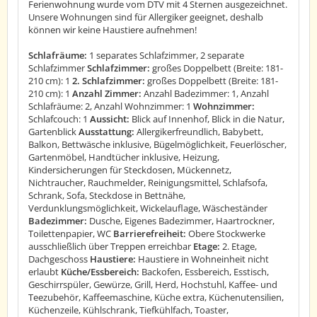
Ferienwohnung wurde vom DTV mit 4 Sternen ausgezeichnet.
Unsere Wohnungen sind für Allergiker geeignet, deshalb
können wir keine Haustiere aufnehmen!
Schlafräume:
1 separates Schlafzimmer, 2 separate
Schlafzimmer
Schlafzimmer:
großes Doppelbett (Breite: 181-
210 cm): 1
2. Schlafzimmer:
großes Doppelbett (Breite: 181-
210 cm): 1
Anzahl Zimmer:
Anzahl Badezimmer: 1, Anzahl
Schlafräume: 2, Anzahl Wohnzimmer: 1
Wohnzimmer:
Schlafcouch: 1
Aussicht:
Blick auf Innenhof, Blick in die Natur,
Gartenblick
Ausstattung:
Allergikerfreundlich, Babybett,
Balkon, Bettwäsche inklusive, Bügelmöglichkeit, Feuerlöscher,
Gartenmöbel, Handtücher inklusive, Heizung,
Kindersicherungen für Steckdosen, Mückennetz,
Nichtraucher, Rauchmelder, Reinigungsmittel, Schlafsofa,
Schrank, Sofa, Steckdose in Bettnähe,
Verdunklungsmöglichkeit, Wickelauflage, Wäscheständer
Badezimmer:
Dusche, Eigenes Badezimmer, Haartrockner,
Toilettenpapier, WC
Barrierefreiheit:
Obere Stockwerke
ausschließlich über Treppen erreichbar
Etage:
2. Etage,
Dachgeschoss
Haustiere:
Haustiere in Wohneinheit nicht
erlaubt
Küche/Essbereich:
Backofen, Essbereich, Esstisch,
Geschirrspüler, Gewürze, Grill, Herd, Hochstuhl, Kaffee- und
Teezubehör, Kaffeemaschine, Küche extra, Küchenutensilien,
Küchenzeile, Kühlschrank, Tiefkühlfach, Toaster,