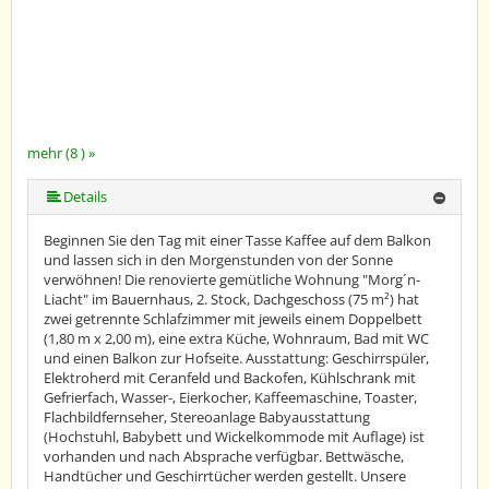
mehr (8 ) »
mehr (8 ) »
mehr (8 ) »
mehr (8 ) »
mehr (8 ) »
Details
Beginnen Sie den Tag mit einer Tasse Kaffee auf dem Balkon
und lassen sich in den Morgenstunden von der Sonne
verwöhnen! Die renovierte gemütliche Wohnung "Morg´n-
Liacht" im Bauernhaus, 2. Stock, Dachgeschoss (75 m²) hat
zwei getrennte Schlafzimmer mit jeweils einem Doppelbett
(1,80 m x 2,00 m), eine extra Küche, Wohnraum, Bad mit WC
und einen Balkon zur Hofseite. Ausstattung: Geschirrspüler,
Elektroherd mit Ceranfeld und Backofen, Kühlschrank mit
Gefrierfach, Wasser-, Eierkocher, Kaffeemaschine, Toaster,
Flachbildfernseher, Stereoanlage Babyausstattung
(Hochstuhl, Babybett und Wickelkommode mit Auflage) ist
vorhanden und nach Absprache verfügbar. Bettwäsche,
Handtücher und Geschirrtücher werden gestellt. Unsere