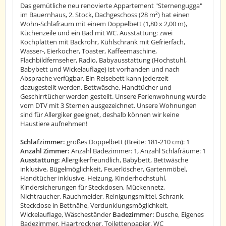
Das gemütliche neu renovierte Appartement "Sternengugga"
im Bauernhaus, 2. Stock, Dachgeschoss (28 m²) hat einen
Wohn-Schlafraum mit einem Doppelbett (1,80 x 2,00 m),
Küchenzeile und ein Bad mit WC. Ausstattung: zwei
Kochplatten mit Backrohr, Kühlschrank mit Gefrierfach,
Wasser-, Eierkocher, Toaster, Kaffeemaschine,
Flachbildfernseher, Radio, Babyausstattung (Hochstuhl,
Babybett und Wickelauflage) ist vorhanden und nach
Absprache verfügbar. Ein Reisebett kann jederzeit
dazugestellt werden. Bettwäsche, Handtücher und
Geschirrtücher werden gestellt. Unsere Ferienwohnung wurde
vom DTV mit 3 Sternen ausgezeichnet. Unsere Wohnungen
sind für Allergiker geeignet, deshalb können wir keine
Haustiere aufnehmen!
Schlafzimmer:
großes Doppelbett (Breite: 181-210 cm): 1
Anzahl Zimmer:
Anzahl Badezimmer: 1, Anzahl Schlafräume: 1
Ausstattung:
Allergikerfreundlich, Babybett, Bettwäsche
inklusive, Bügelmöglichkeit, Feuerlöscher, Gartenmöbel,
Handtücher inklusive, Heizung, Kinderhochstuhl,
Kindersicherungen für Steckdosen, Mückennetz,
Nichtraucher, Rauchmelder, Reinigungsmittel, Schrank,
Steckdose in Bettnähe, Verdunklungsmöglichkeit,
Wickelauflage, Wäscheständer
Badezimmer:
Dusche, Eigenes
Badezimmer, Haartrockner, Toilettenpapier, WC