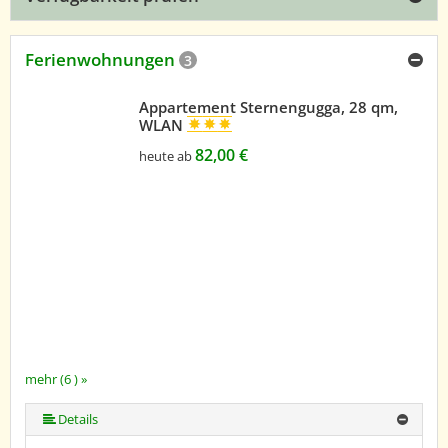
Ferienwohnungen
3
Appartement Sternengugga, 28 qm,
WLAN
82,00 €
heute ab
mehr (6 ) »
mehr (6 ) »
mehr (6 ) »
Details