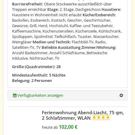
Barrierefreiheit:
Obere Stockwerke ausschließlich über
Treppen erreichbar
Etage:
2. Etage, Dachgeschoss
Haustiere:
Haustiere in Wohneinheit nicht erlaubt
Küche/Essbereich:
Backofen, Essbereich, Esstisch, Geschirr, Geschirrtücher,
Gewürze, Grill, Herd, Hochstuhl, Kaffee- und Teezubehör,
Kaffeemaschine, Küchenutensilien, Küchenzeile, Kühlschrank,
Spüllappen, Spülmittel, Tiefkühlfach, Toaster, Wasserkocher,
Weingläser
Medien und Technik:
Flachbild-TV, Radio,
Satelliten-TV, TV
Beliebte Ausstattung Zimmer/Wohnung:
Anzahl Badezimmer, Anzahl Schlafräume, Bettwäsche
inklusive, Nichtraucher, TV
Größe (Quadratmeter): 28
Mindestaufenthalt: 5 Nächte
Belegung: 2 Personen
Verfügbarkeiten anzeigen
Ferienwohnung Abend-Liacht, 75 qm,
2 Schlafzimmer, WLAN
102,00 €
heute ab