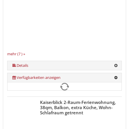
mehr (7 ) »
mehr (7 ) »
mehr (7 ) »
mehr (7 ) »
Details
Verfügbarkeiten anzeigen
Kaiserblick 2-Raum-Ferienwohnung,
38qm, Balkon, extra Küche, Wohn-
Schlafraum getrennt