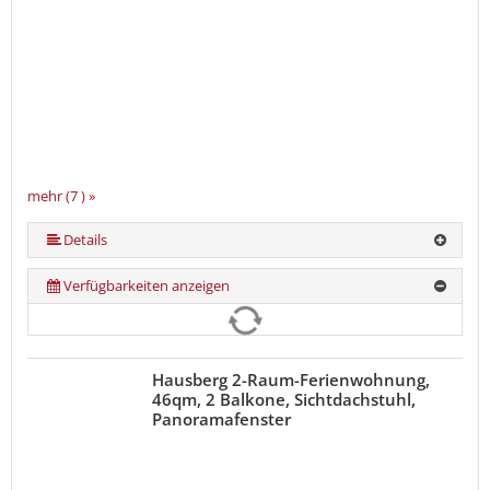
mehr (7 ) »
mehr (7 ) »
mehr (7 ) »
mehr (7 ) »
Details
Verfügbarkeiten anzeigen
Hausberg 2-Raum-Ferienwohnung,
46qm, 2 Balkone, Sichtdachstuhl,
Panoramafenster