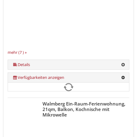
mehr (7 ) »
mehr (7 ) »
mehr (7 ) »
mehr (7 ) »
Details
Verfügbarkeiten anzeigen
Walmberg Ein-Raum-Ferienwohnung,
21qm, Balkon, Kochnische mit
Mikrowelle