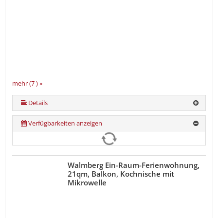
mehr (7 ) »
mehr (7 ) »
mehr (7 ) »
mehr (7 ) »
Details
Verfügbarkeiten anzeigen
Walmberg Ein-Raum-Ferienwohnung,
21qm, Balkon, Kochnische mit
Mikrowelle