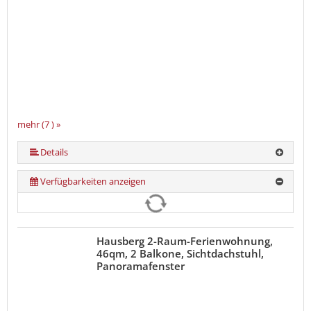
mehr (7 ) »
mehr (7 ) »
mehr (7 ) »
mehr (7 ) »
Details
Verfügbarkeiten anzeigen
Hausberg 2-Raum-Ferienwohnung,
46qm, 2 Balkone, Sichtdachstuhl,
Panoramafenster