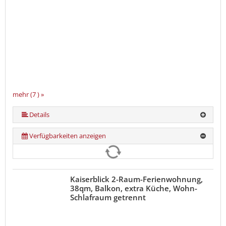
mehr (7 ) »
mehr (7 ) »
mehr (7 ) »
mehr (7 ) »
Details
Verfügbarkeiten anzeigen
Kaiserblick 2-Raum-Ferienwohnung,
38qm, Balkon, extra Küche, Wohn-
Schlafraum getrennt