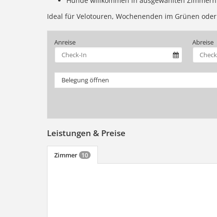
Hunde willkommen in ausgewählten Zimmern
Ideal für Velotouren, Wochenenden im Grünen oder
Anreise
Abreise
Belegung öffnen
Leistungen & Preise
Zimmer
10
mehr (7 ) »
mehr (7 ) »
mehr (7 ) »