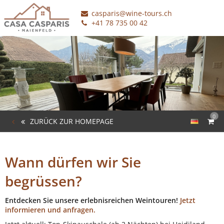
casparis@wine-tours.ch
+41 78 735 00 42
0
ZURÜCK ZUR HOMEPAGE
Wann dürfen wir Sie
begrüssen?
Entdecken Sie unsere erlebnisreichen Weintouren!
Jetzt
informieren und anfragen.