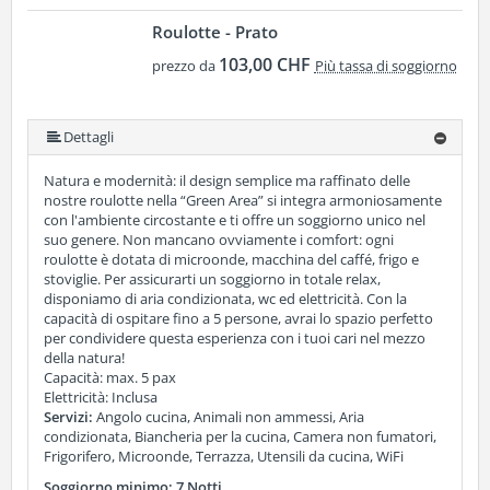
Roulotte - Prato
103,00 CHF
prezzo da
Più tassa di soggiorno
Dettagli
Natura e modernità: il design semplice ma raffinato delle
nostre roulotte nella “Green Area” si integra armoniosamente
con l'ambiente circostante e ti offre un soggiorno unico nel
suo genere. Non mancano ovviamente i comfort: ogni
roulotte è dotata di microonde, macchina del caffé, frigo e
stoviglie. Per assicurarti un soggiorno in totale relax,
disponiamo di aria condizionata, wc ed elettricità. Con la
capacità di ospitare fino a 5 persone, avrai lo spazio perfetto
per condividere questa esperienza con i tuoi cari nel mezzo
della natura!
Capacità: max. 5 pax
Elettricità: Inclusa
Servizi:
Angolo cucina, Animali non ammessi, Aria
condizionata, Biancheria per la cucina, Camera non fumatori,
Frigorifero, Microonde, Terrazza, Utensili da cucina, WiFi
Soggiorno minimo: 7 Notti