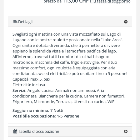
113,00 CHF
prezzo da
Più tassa di soggiorno
Dettagli
Svegliati ogni mattina con una vista mozzafiato sul Lago di
Lugano con le nostre roulotte posizionate nella “Lake Area”.
Ogni unità è dotata di veranda, che ti permetterà di vivere
appieno la splendida vista e l'atmosfera pacifica del lago.
All'interno, troverai tutti i comfort di cui hai bisogno:
microonde, macchina del caffè, frigo e stoviglie. Per il tuo
massimo comfort, ogni roulotte è equipaggiata con aria
condizionata, wc ed elettricità e può ospitare fino a 5 persone!
Capacità: max 5. pax
Elettricità: Inclusa
Servizi:
Angolo cucina, Animali non ammessi, Aria
condizionata, Biancheria per la cucina, Camera non fumatori,
Frigorifero, Microonde, Terrazza, Utensili da cucina, WiFi
Soggiorno minimo: 7 Notti
Possibile occupazione: 1-5 Persone
Tabella d'occupazione