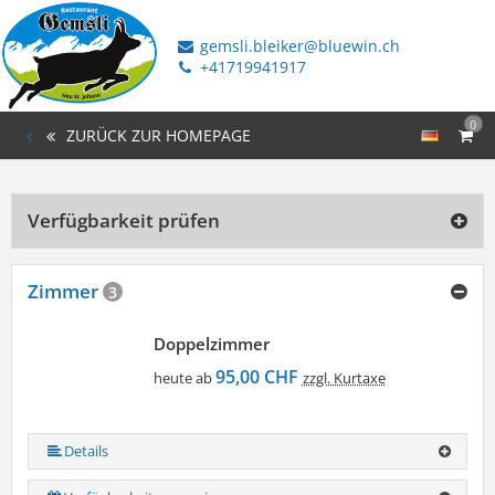
gemsli.bleiker@bluewin.ch
+41719941917
0
ZURÜCK ZUR HOMEPAGE
Verfügbarkeit prüfen
Zimmer
3
Doppelzimmer
95,00 CHF
heute ab
zzgl. Kurtaxe
Details