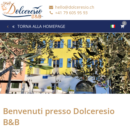
hello@dolceresio.ch
+41 79 605 95 93
0
TORNA ALLA HOMEPAGE
Benvenuti presso Dolceresio
B&B