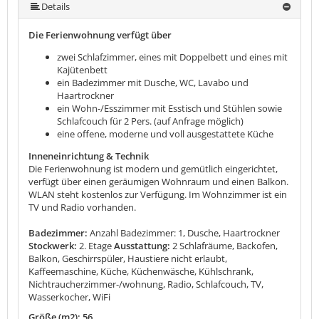
mehr (10 ) »
mehr (10 ) »
mehr (10 ) »
mehr (10 ) »
mehr (10 ) »
mehr (10 ) »
Details
Die Ferienwohnung verfügt über
zwei Schlafzimmer, eines mit Doppelbett und eines mit
Kajütenbett
ein Badezimmer mit Dusche, WC, Lavabo und
Haartrockner
ein Wohn-/Esszimmer mit Esstisch und Stühlen sowie
Schlafcouch für 2 Pers. (auf Anfrage möglich)
eine offene, moderne und voll ausgestattete Küche
Inneneinrichtung & Technik
Die Ferienwohnung ist modern und gemütlich eingerichtet,
verfügt über einen geräumigen Wohnraum und einen Balkon.
WLAN steht kostenlos zur Verfügung. Im Wohnzimmer ist ein
TV und Radio vorhanden.
Badezimmer:
Anzahl Badezimmer: 1, Dusche, Haartrockner
Stockwerk:
2. Etage
Ausstattung:
2 Schlafräume, Backofen,
Balkon, Geschirrspüler, Haustiere nicht erlaubt,
Kaffeemaschine, Küche, Küchenwäsche, Kühlschrank,
Nichtraucherzimmer-/wohnung, Radio, Schlafcouch, TV,
Wasserkocher, WiFi
Größe (m2): 56