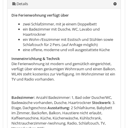
mehr (14 ) »
mehr (14 ) »
mehr (14 ) »
mehr (14 ) »
mehr (14 ) »
mehr (14 ) »
mehr (14 ) »
mehr (14 ) »
mehr (14 ) »
mehr (14 ) »
Details
Die Ferienwohnung verfügt über
zwei Schlafzimmer, mit je einem Doppelbett
ein Badezimmer mit Dusche, WC, Lavabo und
Haartrockner
ein Wohn-/Esszimmer mit Esstisch und Stühlen sowie
Schlafcouch für 2 Pers. (auf Anfrage möglich)
eine offene, moderne und voll ausgestattete Küche
Inneneinrichtung & Technik
Die Ferienwohnung ist modern und gemütlich eingerichtet,
verfügt über einen geräumigen Wohnraum und einen Balkon.
WLAN steht kostenlos zur Verfügung. Im Wohnzimmer ist ein
TV und Radio vorhanden.
Badezimmer:
Anzahl Badezimmer: 1, Bad oder Dusche/WC,
Badewäsche vorhanden, Dusche, Haartrockner
Stockwerk:
3.
Etage, Dachgeschoss
Ausstattung:
2 Schlafräume, Babybett
im Zimmer, Backofen, Balkon, Haustiere nicht erlaubt,
Kaffeemaschine, Küche, Küchenwäsche, Kühlschrank,
Nichtraucherzimmer-/wohnung, Radio, Schlafcouch, TV,