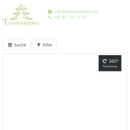
info@tannenboden.ch
+41 81 733 11 22
Suche
Filter
360°
Panorama