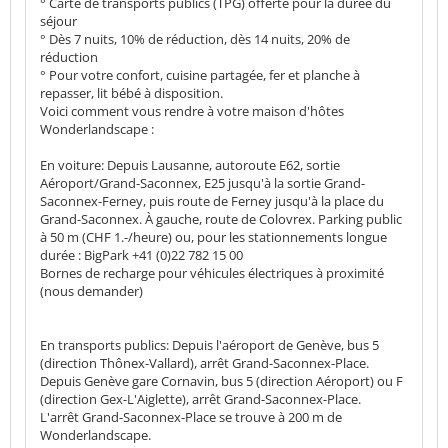
° Carte de transports publics (TPG) offerte pour la durée du
séjour
° Dès 7 nuits, 10% de réduction, dès 14 nuits, 20% de
réduction
° Pour votre confort, cuisine partagée, fer et planche à
repasser, lit bébé à disposition.
Voici comment vous rendre à votre maison d'hôtes
Wonderlandscape :
En voiture: Depuis Lausanne, autoroute E62, sortie
Aéroport/Grand-Saconnex, E25 jusqu'à la sortie Grand-
Saconnex-Ferney, puis route de Ferney jusqu'à la place du
Grand-Saconnex. À gauche, route de Colovrex. Parking public
à 50 m (CHF 1.-/heure) ou, pour les stationnements longue
durée : BigPark +41 (0)22 782 15 00
Bornes de recharge pour véhicules électriques à proximité
(nous demander)
En transports publics: Depuis l'aéroport de Genève, bus 5
(direction Thônex-Vallard), arrêt Grand-Saconnex-Place.
Depuis Genève gare Cornavin, bus 5 (direction Aéroport) ou F
(direction Gex-L'Aiglette), arrêt Grand-Saconnex-Place.
L'arrêt Grand-Saconnex-Place se trouve à 200 m de
Wonderlandscape.