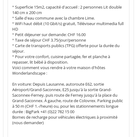
° Superficie 15m2, capacité d'accueil : 2 personnes Lit double
140 cm x 200 cm
° Salle d'eau commune avec la chambre Lime.
° WiFi haut débit (10 Gbit/s) gratuit, Téléviseur multimedia full
HD
° Petit déjeuner sur demande: CHF 16.00
° Taxe de séjour CHF 3.75/jour/personne
° Carte de transports publics (TPG) offerte pour la durée du
séjour.
° Pour votre confort, cuisine partagée, fer et planche à
repasser, lit bébé à disposition.
Voici comment vous rendre à votre maison d'hôtes
Wonderlandscape :
En voiture: Depuis Lausanne, autoroute E62, sortie
Aéroport/Grand-Saconnex, E25 jusqu'à la sortie Grand-
Saconnex-Ferney, puis route de Ferney jusqu'à la place du
Grand-Saconnex. À gauche, route de Colovrex. Parking public
à 50 m (CHF 1.-/heure) ou, pour les stationnements longue
durée : BigPark +41 (0)22 782 15 00
Bornes de recharge pour véhicules électriques à proximité
(nous demander)