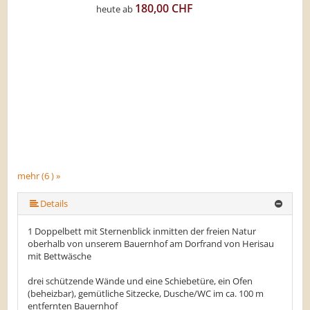
180,00 CHF
heute ab
mehr (6 ) »
mehr (6 ) »
mehr (6 ) »
Details
1 Doppelbett mit Sternenblick inmitten der freien Natur
oberhalb von unserem Bauernhof am Dorfrand von Herisau
mit Bettwäsche
drei schützende Wände und eine Schiebetüre, ein Ofen
(beheizbar), gemütliche Sitzecke, Dusche/WC im ca. 100 m
entfernten Bauernhof