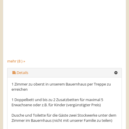
mehr (8 ) »
mehr (8 ) »
mehr (8 ) »
mehr (8 ) »
mehr (8 ) »
Details
1 Zimmer zu oberst in unserem Bauernhaus per Treppe zu
erreichen
1 Doppelbett und bis zu 2 Zusatzbetten für maximal 5
Erwachsene oder z.B. für Kinder (vergünstigter Preis)
Dusche und Toilette für die Gäste zwei Stockwerke unter dem
Zimmer im Bauernhaus (nicht mit unserer Familie zu teilen)