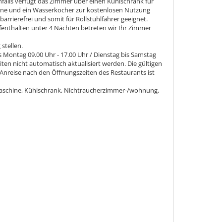
alls verfügt das Zimmer über einen Kühlschrank für
hine und ein Wasserkocher zur kostenlosen Nutzung
rrierefrei und somit für Rollstuhlfahrer geeignet.
fenthalten unter 4 Nächten betreten wir Ihr Zimmer
stellen.
 Montag 09.00 Uhr - 17.00 Uhr / Dienstag bis Samstag
iten nicht automatisch aktualisiert werden. Die gültigen
 Anreise nach den Öffnungszeiten des Restaurants ist
aschine, Kühlschrank, Nichtraucherzimmer-/wohnung,