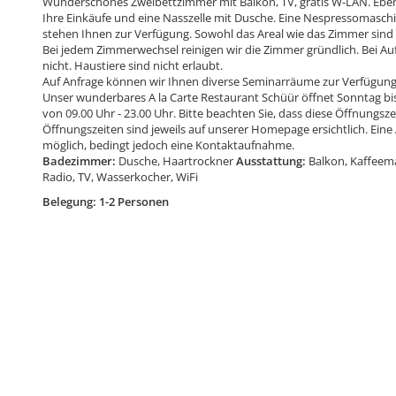
Wunderschönes Zweibettzimmer mit Balkon, TV, gratis W-LAN. Ebenf
Ihre Einkäufe und eine Nasszelle mit Dusche. Eine Nespressomasc
stehen Ihnen zur Verfügung. Sowohl das Areal wie das Zimmer sind ba
Bei jedem Zimmerwechsel reinigen wir die Zimmer gründlich. Bei Au
nicht. Haustiere sind nicht erlaubt.
Auf Anfrage können wir Ihnen diverse Seminarräume zur Verfügung 
Unser wunderbares A la Carte Restaurant Schüür öffnet Sonntag bis
von 09.00 Uhr - 23.00 Uhr. Bitte beachten Sie, dass diese Öffnungsze
Öffnungszeiten sind jeweils auf unserer Homepage ersichtlich. Eine
möglich, bedingt jedoch eine Kontaktaufnahme.
Badezimmer:
Dusche, Haartrockner
Ausstattung:
Balkon, Kaffeem
Radio, TV, Wasserkocher, WiFi
Belegung: 1-2 Personen