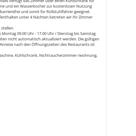
alls verfügt das Zimmer über einen Kühlschrank für
hine und ein Wasserkocher zur kostenlosen Nutzung
rrierefrei und somit für Rollstuhlfahrer geeignet.
fenthalten unter 4 Nächten betreten wir Ihr Zimmer
stellen.
 Montag 09.00 Uhr - 17.00 Uhr / Dienstag bis Samstag
iten nicht automatisch aktualisiert werden. Die gültigen
 Anreise nach den Öffnungszeiten des Restaurants ist
aschine, Kühlschrank, Nichtraucherzimmer-/wohnung,