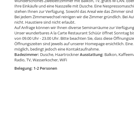
Wunderschönes Zweibettzimmer mit Balkon, TV, gratis W-LAN. Ebenf
Ihre Einkäufe und eine Nasszelle mit Dusche. Eine Nespressomasc
stehen Ihnen zur Verfügung. Sowohl das Areal wie das Zimmer sind ba
Bei jedem Zimmerwechsel reinigen wir die Zimmer gründlich. Bei Au
nicht. Haustiere sind nicht erlaubt.
Auf Anfrage können wir Ihnen diverse Seminarräume zur Verfügung 
Unser wunderbares A la Carte Restaurant Schüür öffnet Sonntag bis
von 09.00 Uhr - 23.00 Uhr. Bitte beachten Sie, dass diese Öffnungsze
Öffnungszeiten sind jeweils auf unserer Homepage ersichtlich. Eine
möglich, bedingt jedoch eine Kontaktaufnahme.
Badezimmer:
Dusche, Haartrockner
Ausstattung:
Balkon, Kaffeem
Radio, TV, Wasserkocher, WiFi
Belegung: 1-2 Personen